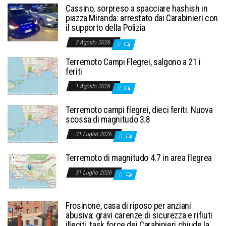
Cassino, sorpreso a spacciare hashish in
piazza Miranda: arrestato dai Carabinieri con
il supporto della Polizia
2 Agosto 2026
0
Terremoto Campi Flegrei, salgono a 21 i
feriti
1 Agosto 2026
0
Terremoto campi flegrei, dieci feriti. Nuova
scossa di magnitudo 3.8
31 Luglio 2026
0
Terremoto di magnitudo 4.7 in area flegrea
31 Luglio 2026
0
Frosinone, casa di riposo per anziani
abusiva: gravi carenze di sicurezza e rifiuti
illeciti, task force dei Carabinieri chiude la