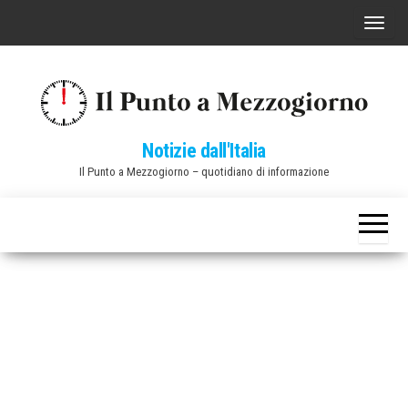
Vai
C
al
o
contenuto
m
m
u
Notizie dall'Italia
t
Il Punto a Mezzogiorno – quotidiano di informazione
a
n
a
v
i
g
a
z
i