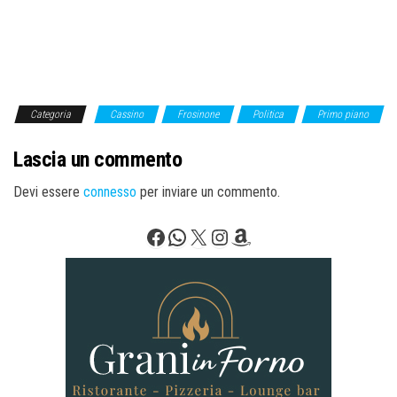
Categoria
Cassino
Frosinone
Politica
Primo piano
Lascia un commento
Devi essere
connesso
per inviare un commento.
Facebook
WhatsApp
X
Instagram
Amazon