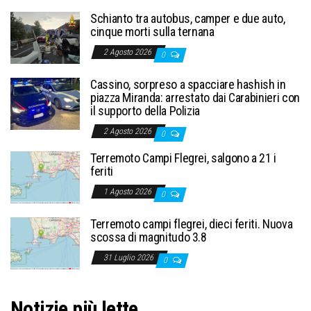
Schianto tra autobus, camper e due auto,
cinque morti sulla ternana
2 Agosto 2026
0
Cassino, sorpreso a spacciare hashish in
piazza Miranda: arrestato dai Carabinieri con
il supporto della Polizia
2 Agosto 2026
0
Terremoto Campi Flegrei, salgono a 21 i
feriti
1 Agosto 2026
0
Terremoto campi flegrei, dieci feriti. Nuova
scossa di magnitudo 3.8
31 Luglio 2026
0
Notizie più lette