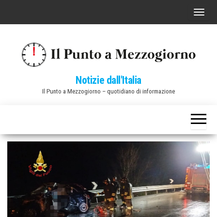
Vai
C
al
o
contenuto
m
m
u
Notizie dall'Italia
t
Il Punto a Mezzogiorno – quotidiano di informazione
a
n
a
v
i
g
a
z
i