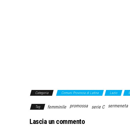
Categoria
Comuni Provincia di Latina
Lazio
S
promossa
sermeneta
femminile
serie C
Tag
Lascia un commento