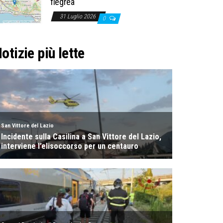
flegrea
31 Luglio 2026
0
otizie più lette