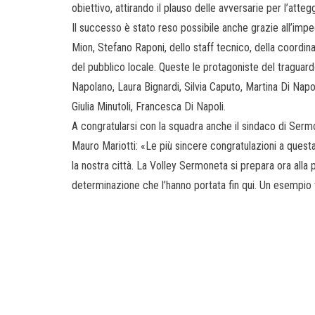
obiettivo, attirando il plauso delle avversarie per l’atte
Il successo è stato reso possibile anche grazie all’impegn
Mion, Stefano Raponi, dello staff tecnico, della coordin
del pubblico locale. Queste le protagoniste del traguardo
Napolano, Laura Bignardi, Silvia Caputo, Martina Di Napoli,
Giulia Minutoli, Francesca Di Napoli.
A congratularsi con la squadra anche il sindaco di Sermo
Mauro Mariotti: «Le più sincere congratulazioni a quest
la nostra città. La Volley Sermoneta si prepara ora alla 
determinazione che l’hanno portata fin qui. Un esempio v