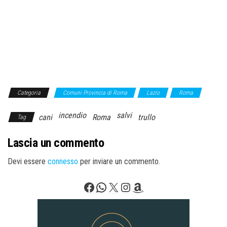
Categoria
Comuni Provincia di Roma
Lazio
Roma
incendio
salvi
cani
Roma
trullo
Tag
Lascia un commento
Devi essere
connesso
per inviare un commento.
Facebook
WhatsApp
X
Instagram
Amazon