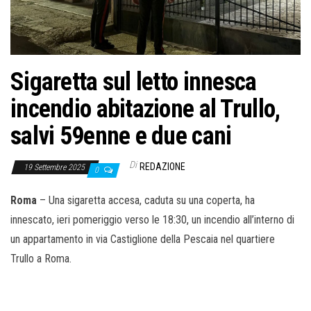
o
n
e
Sigaretta sul letto innesca
incendio abitazione al Trullo,
salvi 59enne e due cani
Di
REDAZIONE
19 Settembre 2025
0
Roma
– Una sigaretta accesa, caduta su una coperta, ha
innescato, ieri pomeriggio verso le 18:30, un incendio all’interno di
un appartamento in via Castiglione della Pescaia nel quartiere
Trullo a Roma.