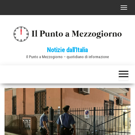
Vai
C
al
o
contenuto
m
m
u
Notizie dall'Italia
t
Il Punto a Mezzogiorno – quotidiano di informazione
a
n
a
v
i
g
a
z
i