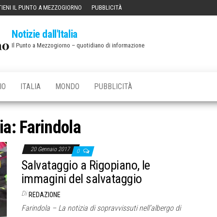
IENI IL PUNTO A MEZZOGIORNO
PUBBLICITÀ
Notizie dall'Italia
Il Punto a Mezzogiorno – quotidiano di informazione
IO
ITALIA
MONDO
PUBBLICITÀ
ia:
Farindola
20 Gennaio 2017
0
Salvataggio a Rigopiano, le
immagini del salvataggio
Di
REDAZIONE
Farindola – La notizia di sopravvissuti nell’albergo di