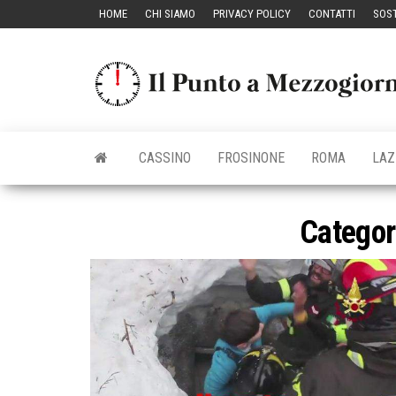
Vai
HOME
CHI SIAMO
PRIVACY POLICY
CONTATTI
SOST
al
contenuto
CASSINO
FROSINONE
ROMA
LAZ
Categor