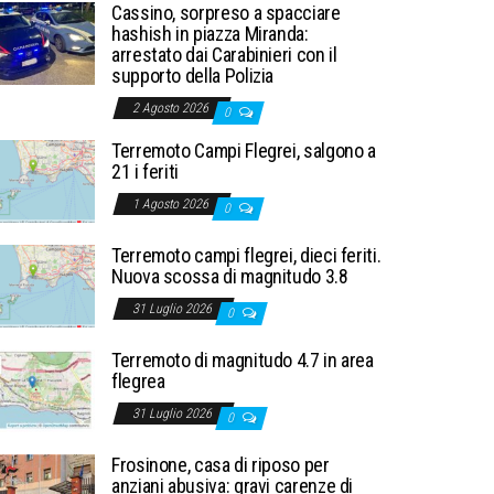
Cassino, sorpreso a spacciare
hashish in piazza Miranda:
arrestato dai Carabinieri con il
supporto della Polizia
2 Agosto 2026
0
Terremoto Campi Flegrei, salgono a
21 i feriti
1 Agosto 2026
0
Terremoto campi flegrei, dieci feriti.
Nuova scossa di magnitudo 3.8
31 Luglio 2026
0
Terremoto di magnitudo 4.7 in area
flegrea
31 Luglio 2026
0
Frosinone, casa di riposo per
anziani abusiva: gravi carenze di