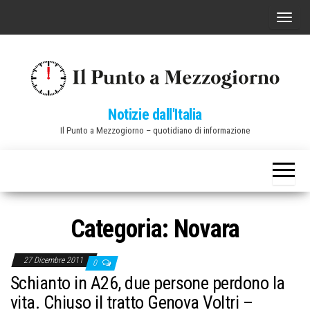
Vai
C
al
o
contenuto
m
m
u
Notizie dall'Italia
t
Il Punto a Mezzogiorno – quotidiano di informazione
a
n
a
v
i
Categoria:
Novara
g
a
27 Dicembre 2011
0
z
Schianto in A26, due persone perdono la
i
vita. Chiuso il tratto Genova Voltri –