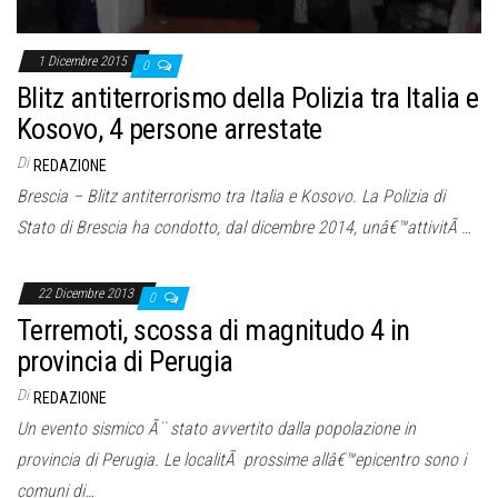
1 Dicembre 2015
0
Blitz antiterrorismo della Polizia tra Italia e
Kosovo, 4 persone arrestate
Di
REDAZIONE
Brescia – Blitz antiterrorismo tra Italia e Kosovo. La Polizia di
Stato di Brescia ha condotto, dal dicembre 2014, unâ€™attivitÃ …
22 Dicembre 2013
0
Terremoti, scossa di magnitudo 4 in
provincia di Perugia
Di
REDAZIONE
Un evento sismico Ã¨ stato avvertito dalla popolazione in
provincia di Perugia. Le localitÃ prossime allâ€™epicentro sono i
comuni di…