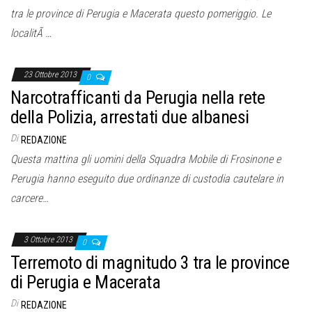
tra le province di Perugia e Macerata questo pomeriggio. Le
localitÃ …
23 Ottobre 2013
0
Narcotrafficanti da Perugia nella rete
della Polizia, arrestati due albanesi
Di
REDAZIONE
Questa mattina gli uomini della Squadra Mobile di Frosinone e
Perugia hanno eseguito due ordinanze di custodia cautelare in
carcere…
3 Ottobre 2013
0
Terremoto di magnitudo 3 tra le province
di Perugia e Macerata
Di
REDAZIONE