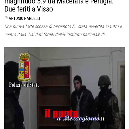
magnitudo 5.9 tra Macerata e Perugia.
Due feriti a Visso
Di
ANTONIO NARDELLI
Una nuova forte scossa di terremoto Ã¨ stata avvertita in tutto il
centro Italia. Dai dati forniti dallâ€™Istituto nazionale di…