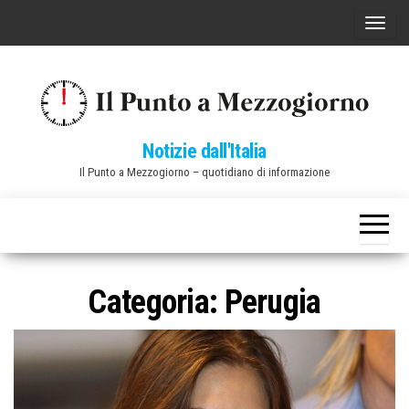
Vai
C
al
o
contenuto
m
m
u
Notizie dall'Italia
t
Il Punto a Mezzogiorno – quotidiano di informazione
a
n
a
v
i
Categoria:
Perugia
g
a
z
i