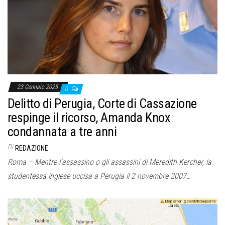
o
n
e
23 Gennaio 2025
0
Delitto di Perugia, Corte di Cassazione
respinge il ricorso, Amanda Knox
condannata a tre anni
Di
REDAZIONE
Roma – Mentre l’assassino o gli assassini di Meredith Kercher, la
studentessa inglese uccisa a Perugia il 2 novembre 2007…