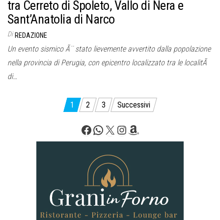
tra Cerreto di Spoleto, Vallo di Nera e
Sant’Anatolia di Narco
Di
REDAZIONE
Un evento sismico Ã¨ stato lievemente avvertito dalla popolazione
nella provincia di Perugia, con epicentro localizzato tra le localitÃ
di…
Paginazione
1
2
3
Successivi
degli
Facebook
WhatsApp
X
Instagram
Amazon
articoli