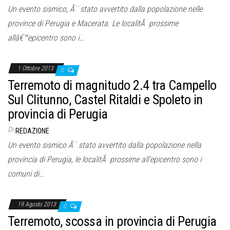
Un evento sismico, Ã¨ stato avvertito dalla popolazione nelle
province di Perugia e Macerata. Le localitÃ prossime
allâ€™epicentro sono i…
1 Ottobre 2013
0
Terremoto di magnitudo 2.4 tra Campello
Sul Clitunno, Castel Ritaldi e Spoleto in
provincia di Perugia
Di
REDAZIONE
Un evento sismico Ã¨ stato avvertito dalla popolazione nella
provincia di Perugia, le localitÃ prossime all’epicentro sono i
comuni di…
19 Agosto 2013
0
Terremoto, scossa in provincia di Perugia