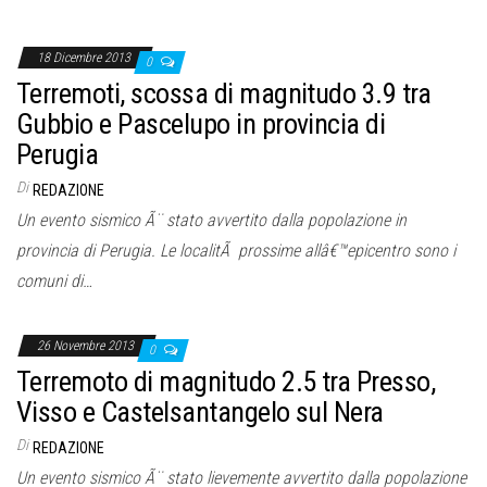
18 Dicembre 2013
0
Terremoti, scossa di magnitudo 3.9 tra
Gubbio e Pascelupo in provincia di
Perugia
Di
REDAZIONE
Un evento sismico Ã¨ stato avvertito dalla popolazione in
provincia di Perugia. Le localitÃ prossime allâ€™epicentro sono i
comuni di…
26 Novembre 2013
0
Terremoto di magnitudo 2.5 tra Presso,
Visso e Castelsantangelo sul Nera
Di
REDAZIONE
Un evento sismico Ã¨ stato lievemente avvertito dalla popolazione