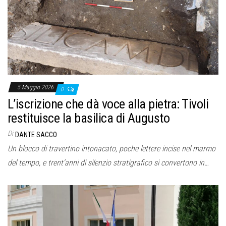
o
n
e
5 Maggio 2026
0
L’iscrizione che dà voce alla pietra: Tivoli
restituisce la basilica di Augusto
Di
DANTE SACCO
Un blocco di travertino intonacato, poche lettere incise nel marmo
del tempo, e trent’anni di silenzio stratigrafico si convertono in…