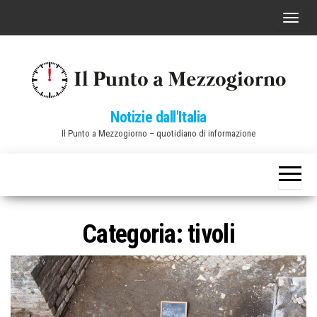
Vai
C
al
o
contenuto
m
m
u
Notizie dall'Italia
t
Il Punto a Mezzogiorno – quotidiano di informazione
a
n
a
v
i
Categoria:
tivoli
g
a
z
i