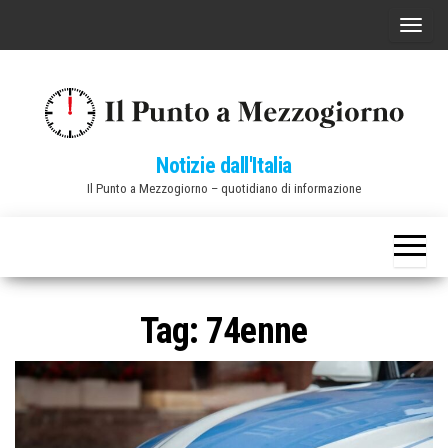
Vai
C
al
o
contenuto
m
m
u
Notizie dall'Italia
t
Il Punto a Mezzogiorno – quotidiano di informazione
a
n
a
v
i
Tag:
74enne
g
a
z
i