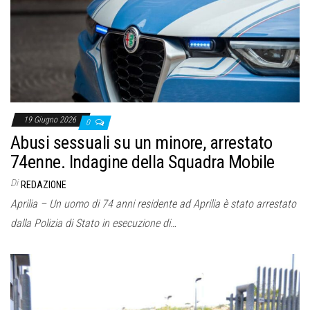
o
n
e
19 Giugno 2026
0
Abusi sessuali su un minore, arrestato
74enne. Indagine della Squadra Mobile
Di
REDAZIONE
Aprilia – Un uomo di 74 anni residente ad Aprilia è stato arrestato
dalla Polizia di Stato in esecuzione di…