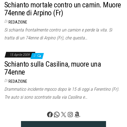
Schianto mortale contro un camin. Muore
74enne di Arpino (Fr)
Di
REDAZIONE
Si schianta frontalmente contro un camion e perde la vita. Si
tratta di un 74enne di Arpino (Fr), che questa…
15 Aprile 2009
0
Schianto sulla Casilina, muore una
74enne
Di
REDAZIONE
Drammatico incidente mpoco dopo le 15 di oggi a Ferentino (Fr).
Tre auto si sono scontrate sulla via Casilina e…
Facebook
WhatsApp
X
Instagram
Amazon