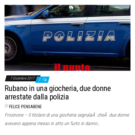
7 Dicembre 2017
0
Rubano in una giocheria, due donne
arrestate dalla polizia
Di
FELICE PENSABENE
Frosinone – Il titolare di una giocheria segnalaÂ cheÂ due donne
avevano appena messo in atto un furto in danno…