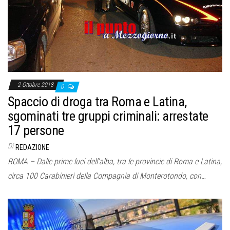
2 Ottobre 2018
0
Spaccio di droga tra Roma e Latina,
sgominati tre gruppi criminali: arrestate
17 persone
Di
REDAZIONE
ROMA – Dalle prime luci dell’alba, tra le provincie di Roma e Latina,
circa 100 Carabinieri della Compagnia di Monterotondo, con…