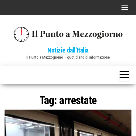
Vai
C
al
o
contenuto
m
m
u
Notizie dall'Italia
t
Il Punto a Mezzogiorno – quotidiano di informazione
a
n
a
v
i
Tag:
arrestate
g
a
z
i