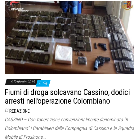
6 Febbraio 2019
0
Fiumi di droga solcavano Cassino, dodici
arresti nell’operazione Colombiano
Di
REDAZIONE
CASSINO – Con l’operazione convenzionalmente denominata “Il
Colombiano” i Carabinieri della Compagnia di Cassino e la Squadra
Mobile di Frosinone,…