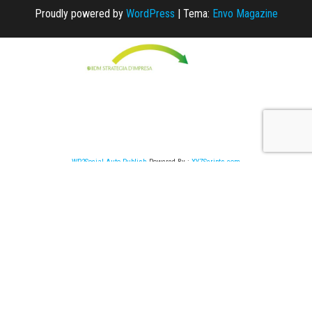
Proudly powered by
WordPress
|
Tema:
Envo Magazine
WP2Social Auto Publish
Powered By :
XYZScripts.com