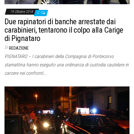
19 Ottobre 2018
0
Due rapinatori di banche arrestate dai
carabinieri, tentarono il colpo alla Carige
di Pignataro
Di
REDAZIONE
PIGNATARO – I carabinieri della Compagnia di Pontecorvo
stamattina hanno eseguito una ordinanza di custodia cautelare in
carcere nei confronti…