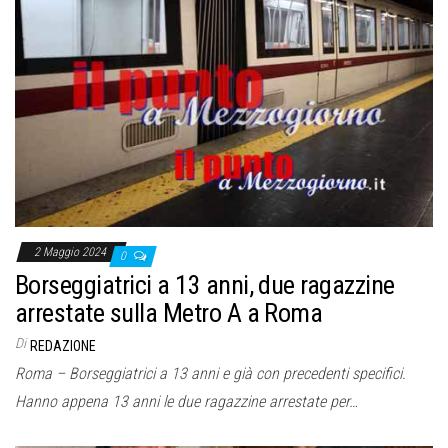
o
n
e
2 Maggio 2024
0
Borseggiatrici a 13 anni, due ragazzine
arrestate sulla Metro A a Roma
Di
REDAZIONE
Roma – Borseggiatrici a 13 anni e già con precedenti specifici.
Hanno appena 13 anni le due ragazzine arrestate per…