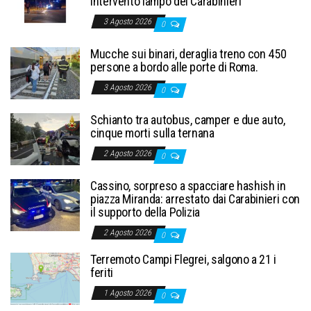
intervento lampo dei Carabinieri
3 Agosto 2026
0
Mucche sui binari, deraglia treno con 450
persone a bordo alle porte di Roma.
3 Agosto 2026
0
Schianto tra autobus, camper e due auto,
cinque morti sulla ternana
2 Agosto 2026
0
Cassino, sorpreso a spacciare hashish in
piazza Miranda: arrestato dai Carabinieri con
il supporto della Polizia
2 Agosto 2026
0
Terremoto Campi Flegrei, salgono a 21 i
feriti
1 Agosto 2026
0