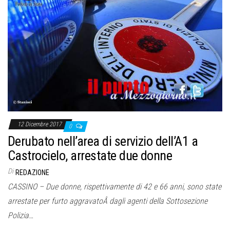
12 Dicembre 2017
0
Derubato nell’area di servizio dell’A1 a
Castrocielo, arrestate due donne
Di
REDAZIONE
CASSINO – Due donne, rispettivamente di 42 e 66 anni, sono state
arrestate per furto aggravatoÂ dagli agenti della Sottosezione
Polizia…