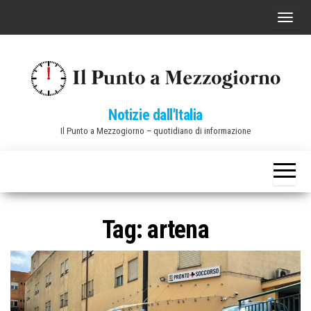
Vai
C
al
o
contenuto
m
m
u
Notizie dall'Italia
t
Il Punto a Mezzogiorno – quotidiano di informazione
a
n
a
v
i
Tag:
artena
g
a
z
i