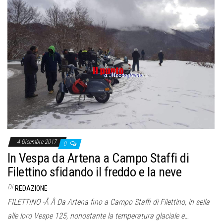
4 Dicembre 2017
0
In Vespa da Artena a Campo Staffi di
Filettino sfidando il freddo e la neve
Di
REDAZIONE
FILETTINO -Â Â Da Artena fino a Campo Staffi di Filettino, in sella
alle loro Vespe 125, nonostante la temperatura glaciale e…