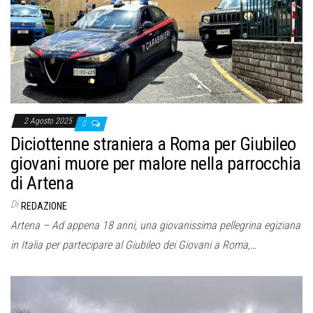
o
n
e
2 Agosto 2025
0
Diciottenne straniera a Roma per Giubileo
giovani muore per malore nella parrocchia
di Artena
Di
REDAZIONE
Artena – Ad appena 18 anni, una giovanissima pellegrina egiziana
in Italia per partecipare al Giubileo dei Giovani a Roma,…