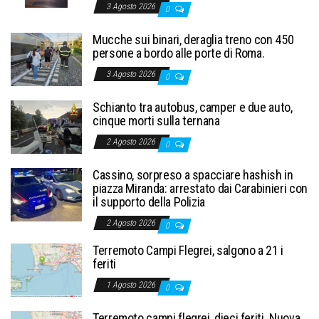
3 Agosto 2026
0
Mucche sui binari, deraglia treno con 450
persone a bordo alle porte di Roma.
3 Agosto 2026
0
Schianto tra autobus, camper e due auto,
cinque morti sulla ternana
2 Agosto 2026
0
Cassino, sorpreso a spacciare hashish in
piazza Miranda: arrestato dai Carabinieri con
il supporto della Polizia
2 Agosto 2026
0
Terremoto Campi Flegrei, salgono a 21 i
feriti
1 Agosto 2026
0
Terremoto campi flegrei, dieci feriti. Nuova