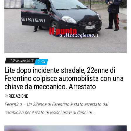
o
n
e
1 Dicembre 2019
0
Lite dopo incidente stradale, 22enne di
Ferentino colpisce automobilista con una
chiave da meccanico. Arrestato
Di
REDAZIONE
Ferentino – Un 22enne di Ferentino è stato arrestato dai
carabinieri per il reato di lesioni gravi ai danni di…