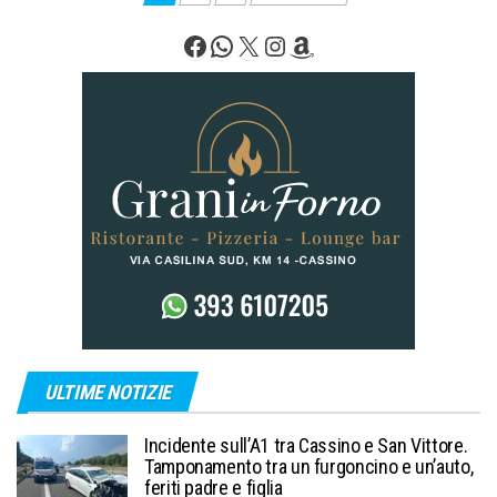
degli
Facebook
WhatsApp
X
Instagram
Amazon
articoli
ULTIME NOTIZIE
Incidente sull’A1 tra Cassino e San Vittore.
Tamponamento tra un furgoncino e un’auto,
feriti padre e figlia