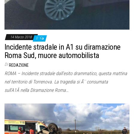
14 Marzo 2018
0
Incidente stradale in A1 su diramazione
Roma Sud, muore automobilista
Di
REDAZIONE
ROMA – Incidente stradale dall’esito drammatico, questa mattina
nel territorio di Torrenova. La tragedia si Ã¨ consumata
sull’A1Â nella Diramazione Roma…