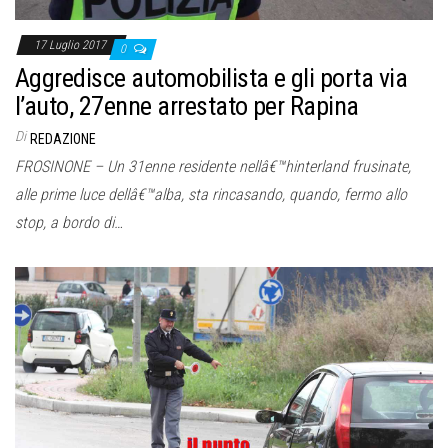
17 Luglio 2017
0
Aggredisce automobilista e gli porta via
l’auto, 27enne arrestato per Rapina
Di
REDAZIONE
FROSINONE – Un 31enne residente nellâ€™hinterland frusinate,
alle prime luce dellâ€™alba, sta rincasando, quando, fermo allo
stop, a bordo di…