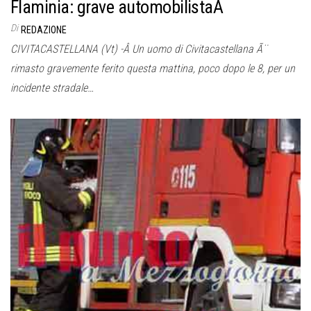
Flaminia: grave automobilistaÂ
Di
REDAZIONE
CIVITACASTELLANA (Vt) -Â Un uomo di Civitacastellana Ã¨
rimasto gravemente ferito questa mattina, poco dopo le 8, per un
incidente stradale…