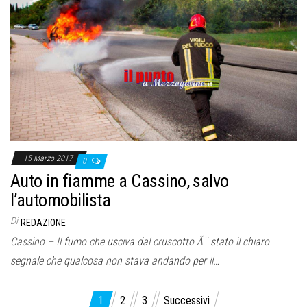
15 Marzo 2017
0
Auto in fiamme a Cassino, salvo
l’automobilista
Di
REDAZIONE
Cassino – Il fumo che usciva dal cruscotto Ã¨ stato il chiaro
segnale che qualcosa non stava andando per il…
Paginazione
1
2
3
Successivi