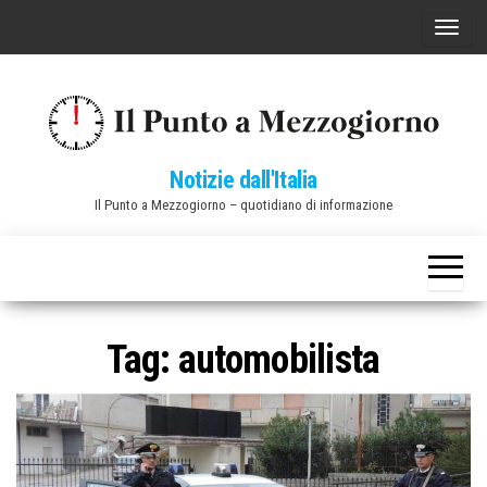
Vai
C
al
o
contenuto
m
m
u
Notizie dall'Italia
t
Il Punto a Mezzogiorno – quotidiano di informazione
a
n
a
v
i
Tag:
automobilista
g
a
z
i