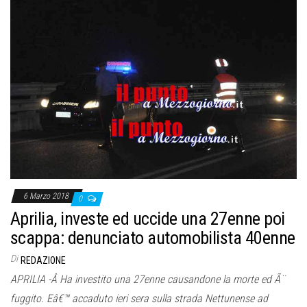
6 Marzo 2018
0
Aprilia, investe ed uccide una 27enne poi
scappa: denunciato automobilista 40enne
Di
REDAZIONE
APRILIA -Â Ha investito una 27enne causandone la morte ed Ã¨
fuggito. Eâ€™ accaduto ieri sera sulla strada Nettunense ad