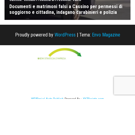
Proudly powered by
WordPress
|
Tema:
Envo Magazine
WP2Social Auto Publish
Powered By :
XYZScripts.com