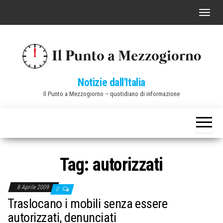
Vai
C
al
o
contenuto
m
m
u
Notizie dall'Italia
t
Il Punto a Mezzogiorno – quotidiano di informazione
a
n
a
v
i
Tag:
autorizzati
g
a
8 Aprile 2009
0
z
Traslocano i mobili senza essere
i
autorizzati, denunciati