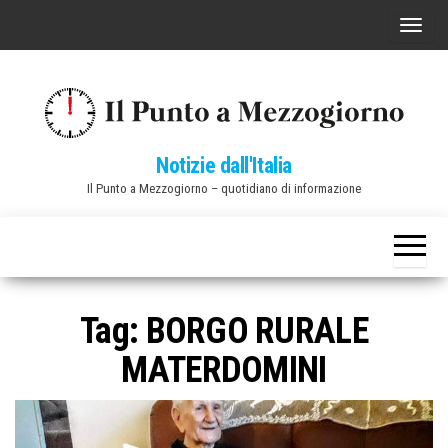
Vai
C
al
o
contenuto
m
m
u
Notizie dall'Italia
t
Il Punto a Mezzogiorno – quotidiano di informazione
a
n
a
v
i
Tag:
BORGO RURALE
g
MATERDOMINI
a
z
i