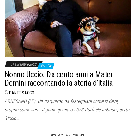
o
n
e
31 Dicembre 2022
Off
Nonno Uccio. Da cento anni a Mater
Domini raccontando la storia d’Italia
Di
DANTE SACCO
ARNESANO (LE). Un traguardo da festeggiare come si deve,
proprio come sarà. Il primo gennaio 2023 Raffaele Imbriani, detto
“Uccio…