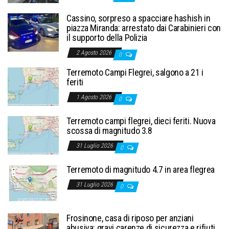
Cassino, sorpreso a spacciare hashish in
piazza Miranda: arrestato dai Carabinieri con
il supporto della Polizia
2 Agosto 2026
0
Terremoto Campi Flegrei, salgono a 21 i
feriti
1 Agosto 2026
0
Terremoto campi flegrei, dieci feriti. Nuova
scossa di magnitudo 3.8
31 Luglio 2026
0
Terremoto di magnitudo 4.7 in area flegrea
31 Luglio 2026
0
Frosinone, casa di riposo per anziani
abusiva: gravi carenze di sicurezza e rifiuti