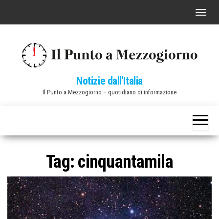
Vai
C
al
o
contenuto
m
m
u
Notizie dall'Italia
t
Il Punto a Mezzogiorno – quotidiano di informazione
a
n
a
v
i
Tag:
cinquantamila
g
a
z
i