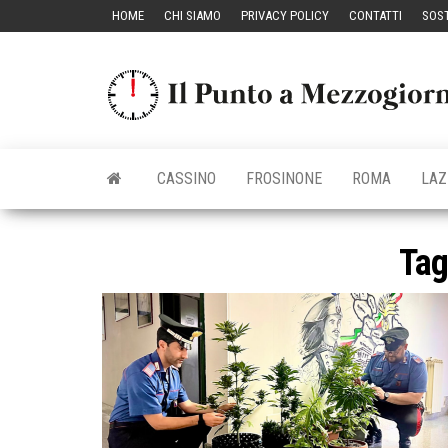
Vai
HOME
CHI SIAMO
PRIVACY POLICY
CONTATTI
SOST
al
contenuto
CASSINO
FROSINONE
ROMA
LAZ
Ta