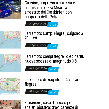
Cassino, sorpreso a spacciare
hashish in piazza Miranda:
arrestato dai Carabinieri con il
supporto della Polizia
2 Agosto 2026
0
Terremoto Campi Flegrei, salgono a
21 i feriti
1 Agosto 2026
0
Terremoto campi flegrei, dieci feriti.
Nuova scossa di magnitudo 3.8
31 Luglio 2026
0
Terremoto di magnitudo 4.7 in area
flegrea
31 Luglio 2026
0
Frosinone, casa di riposo per
anziani abusiva: gravi carenze di