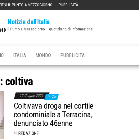
IENI IL PUNTO A MEZZOGIORNO
PUBBLICITÀ
Notizie dall'Italia
Il Punto a Mezzogiorno – quotidiano di informazione
IO
ITALIA
MONDO
PUBBLICITÀ
g:
coltiva
12 Giugno 2025
0
Coltivava droga nel cortile
condominiale a Terracina,
denunciato 46enne
Di
REDAZIONE