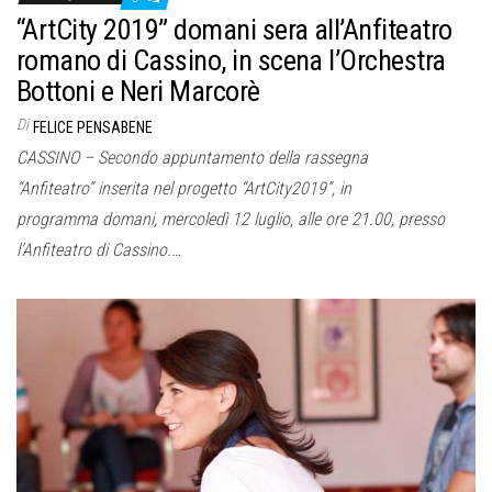
o
“ArtCity 2019” domani sera all’Anfiteatro
n
romano di Cassino, in scena l’Orchestra
e
Bottoni e Neri Marcorè
Di
FELICE PENSABENE
CASSINO – Secondo appuntamento della rassegna
“Anfiteatro” inserita nel progetto “ArtCity2019”, in
programma domani, mercoledì 12 luglio, alle ore 21.00, presso
l’Anfiteatro di Cassino.…