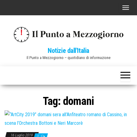
Vai
C
al
o
contenuto
m
m
u
Notizie dall'Italia
t
Il Punto a Mezzogiorno – quotidiano di informazione
a
n
a
v
i
Tag:
domani
g
a
z
i
16 Luglio 2019
0