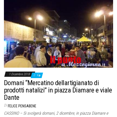
1 Dicembre 2018
0
Domani “Mercatino dellartigianato di
prodotti natalizi” in piazza Diamare e viale
Dante
Di
FELICE PENSABENE
CASSINO – Si svolgerà domani, 2 dicembre, in piazza Diamare e