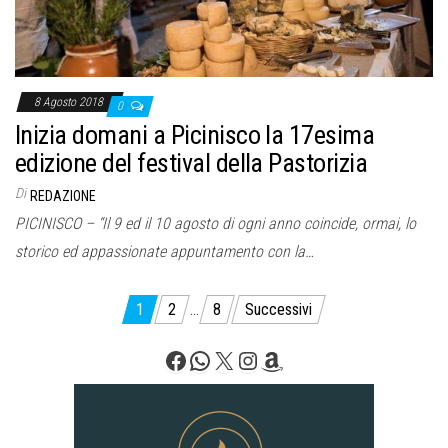
8 Agosto 2018
0
Inizia domani a Picinisco la 17esima
edizione del festival della Pastorizia
Di
REDAZIONE
PICINISCO – “Il 9 ed il 10 agosto di ogni anno coincide, ormai, lo
storico ed appassionate appuntamento con la…
Paginazione
1
2
…
8
Successivi
degli
Facebook
WhatsApp
X
Instagram
Amazon
articoli