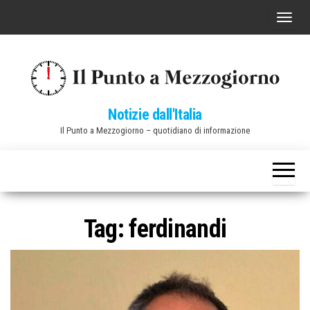
Vai
C
al
o
contenuto
m
m
u
Notizie dall'Italia
t
Il Punto a Mezzogiorno – quotidiano di informazione
a
n
a
v
i
Tag:
ferdinandi
g
a
z
i