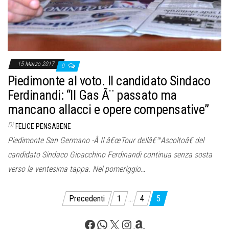
15 Marzo 2017
0
Piedimonte al voto. Il candidato Sindaco
Ferdinandi: “Il Gas Ã¨ passato ma
mancano allacci e opere compensative”
Di
FELICE PENSABENE
Piedimonte San Germano -Â Il â€œTour dellâ€™Ascoltoâ€ del
candidato Sindaco Gioacchino Ferdinandi continua senza sosta
verso la ventesima tappa. Nel pomeriggio…
Paginazione
Precedenti
1
…
4
5
degli
Facebook
WhatsApp
X
Instagram
Amazon