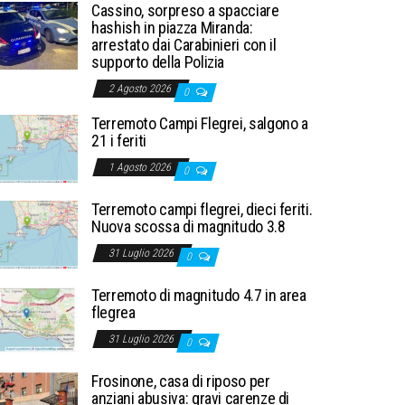
Cassino, sorpreso a spacciare
hashish in piazza Miranda:
arrestato dai Carabinieri con il
supporto della Polizia
2 Agosto 2026
0
Terremoto Campi Flegrei, salgono a
21 i feriti
1 Agosto 2026
0
Terremoto campi flegrei, dieci feriti.
Nuova scossa di magnitudo 3.8
31 Luglio 2026
0
Terremoto di magnitudo 4.7 in area
flegrea
31 Luglio 2026
0
Frosinone, casa di riposo per
anziani abusiva: gravi carenze di