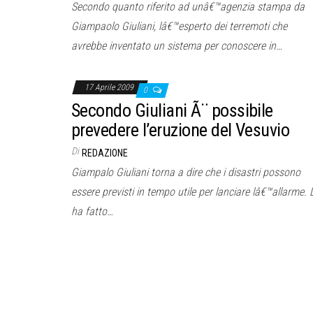
Secondo quanto riferito ad unâ€™agenzia stampa da
Giampaolo Giuliani, lâ€™esperto dei terremoti che
avrebbe inventato un sistema per conoscere in…
17 Aprile 2009
0
Secondo Giuliani Ã¨ possibile
prevedere l’eruzione del Vesuvio
Di
REDAZIONE
Giampalo Giuliani torna a dire che i disastri possono
essere previsti in tempo utile per lanciare lâ€™allarme. 
ha fatto…