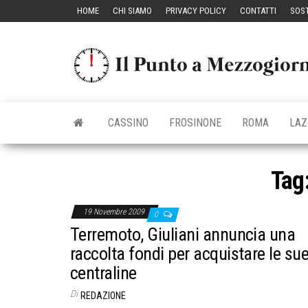
Vai
HOME
CHI SIAMO
PRIVACY POLICY
CONTATTI
SOST
al
contenuto
CASSINO
FROSINONE
ROMA
LAZ
Tag
19 Novembre 2009
0
Terremoto, Giuliani annuncia una
raccolta fondi per acquistare le su
centraline
Di
REDAZIONE