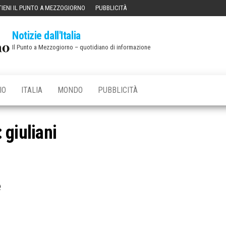
IENI IL PUNTO A MEZZOGIORNO
PUBBLICITÀ
Notizie dall'Italia
Il Punto a Mezzogiorno – quotidiano di informazione
IO
ITALIA
MONDO
PUBBLICITÀ
:
giuliani
e