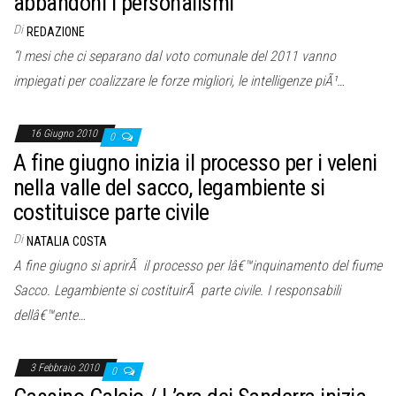
abbandoni i personalismi”
Di
REDAZIONE
“I mesi che ci separano dal voto comunale del 2011 vanno
impiegati per coalizzare le forze migliori, le intelligenze piÃ¹…
16 Giugno 2010
0
A fine giugno inizia il processo per i veleni
nella valle del sacco, legambiente si
costituisce parte civile
Di
NATALIA COSTA
A fine giugno si aprirÃ il processo per lâ€™inquinamento del fiume
Sacco. Legambiente si costituirÃ parte civile. I responsabili
dellâ€™ente…
3 Febbraio 2010
0