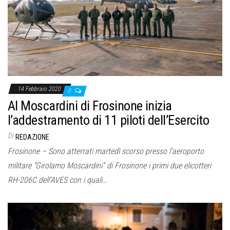
o
n
e
14 Febbraio 2020
0
Al Moscardini di Frosinone inizia
l’addestramento di 11 piloti dell’Esercito
Di
REDAZIONE
Frosinone – Sono atterrati martedì scorso presso l’aeroporto
militare “Girolamo Moscardini” di Frosinone i primi due elicotteri
RH-206C dell’AVES con i quali…