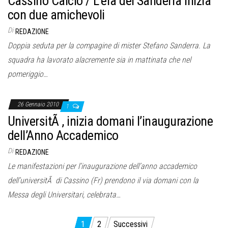
Cassino Calcio / L’era dei Sanderra inizia
con due amichevoli
Di
REDAZIONE
Doppia seduta per la compagine di mister Stefano Sanderra. La
squadra ha lavorato alacremente sia in mattinata che nel
pomeriggio…
26 Gennaio 2010
1
UniversitÃ , inizia domani l’inaugurazione
dell’Anno Accademico
Di
REDAZIONE
Le manifestazioni per l’inaugurazione dell’anno accademico
dell’universitÃ di Cassino (Fr) prendono il via domani con la
Messa degli Universitari, celebrata…
Paginazione
1
2
Successivi