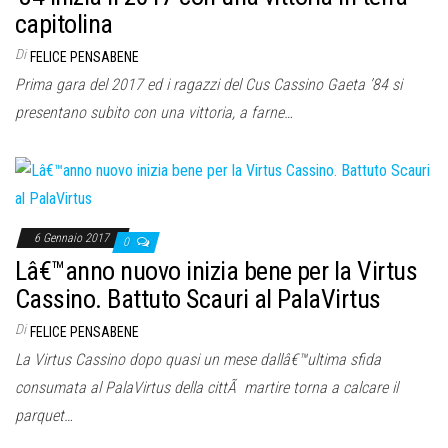
capitolina
Di
FELICE PENSABENE
Prima gara del 2017 ed i ragazzi del Cus Cassino Gaeta ’84 si
presentano subito con una vittoria, a farne…
6 Gennaio 2017
0
Lâ€™anno nuovo inizia bene per la Virtus
Cassino. Battuto Scauri al PalaVirtus
Di
FELICE PENSABENE
La Virtus Cassino dopo quasi un mese dallâ€™ultima sfida
consumata al PalaVirtus della cittÃ martire torna a calcare il
parquet…