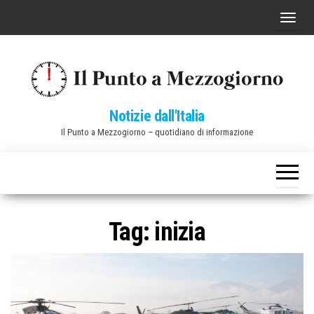
Vai
C
al
o
contenuto
m
m
u
Notizie dall'Italia
t
Il Punto a Mezzogiorno – quotidiano di informazione
a
n
a
v
i
Tag:
inizia
g
a
z
i