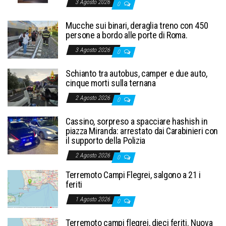
3 Agosto 2026
0
Mucche sui binari, deraglia treno con 450
persone a bordo alle porte di Roma.
3 Agosto 2026
0
Schianto tra autobus, camper e due auto,
cinque morti sulla ternana
2 Agosto 2026
0
Cassino, sorpreso a spacciare hashish in
piazza Miranda: arrestato dai Carabinieri con
il supporto della Polizia
2 Agosto 2026
0
Terremoto Campi Flegrei, salgono a 21 i
feriti
1 Agosto 2026
0
Terremoto campi flegrei, dieci feriti. Nuova