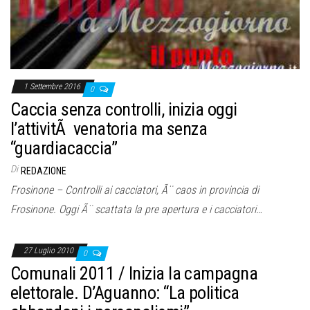
1 Settembre 2016
0
Caccia senza controlli, inizia oggi
l’attivitÃ venatoria ma senza
“guardiacaccia”
Di
REDAZIONE
Frosinone – Controlli ai cacciatori, Ã¨ caos in provincia di
Frosinone. Oggi Ã¨ scattata la pre apertura e i cacciatori…
27 Luglio 2010
0
Comunali 2011 / Inizia la campagna
elettorale. D’Aguanno: “La politica