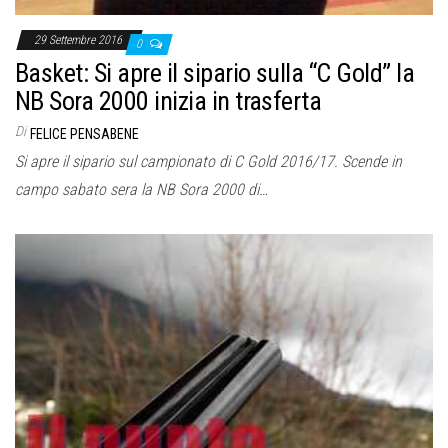
29 Settembre 2016
0
Basket: Si apre il sipario sulla “C Gold” la
NB Sora 2000 inizia in trasferta
Di
FELICE PENSABENE
Si apre il sipario sul campionato di C Gold 2016/17. Scende in
campo sabato sera la NB Sora 2000 di…