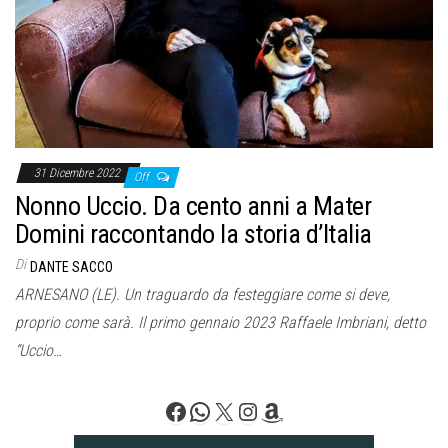
o
n
e
31 Dicembre 2022
Off
Nonno Uccio. Da cento anni a Mater
Domini raccontando la storia d’Italia
Di
DANTE SACCO
ARNESANO (LE). Un traguardo da festeggiare come si deve,
proprio come sarà. Il primo gennaio 2023 Raffaele Imbriani, detto
“Uccio…
Facebook
WhatsApp
X
Instagram
Amazon