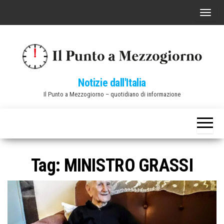
Vai
C
al
o
contenuto
m
m
u
Notizie dall'Italia
t
Il Punto a Mezzogiorno – quotidiano di informazione
a
n
a
v
i
Tag:
MINISTRO GRASSI
g
a
z
i