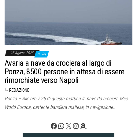
o
n
e
25 Agosto 2025
0
Avaria a nave da crociera al largo di
Ponza, 8500 persone in attesa di essere
rimorchiate verso Napoli
Di
REDAZIONE
Ponza – Alle ore 7:25 di questa mattina la nave da crociera Msc
World Europa, battente bandiera maltese, in navigazione…
Facebook
WhatsApp
X
Instagram
Amazon