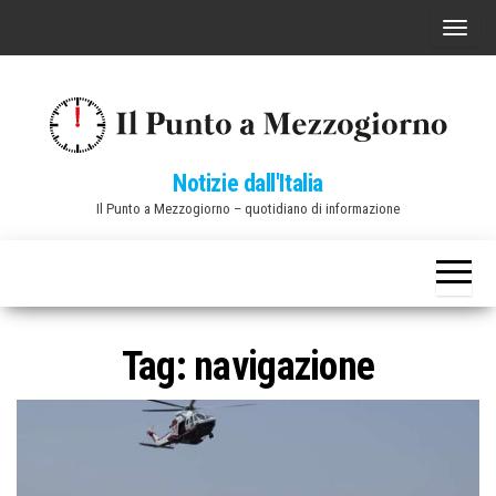
Vai
C
al
o
contenuto
m
m
u
Notizie dall'Italia
t
Il Punto a Mezzogiorno – quotidiano di informazione
a
n
a
v
i
Tag:
navigazione
g
a
z
i