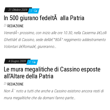
21 Ottobre 2009
0
In 500 giurano fedeltÃ alla Patria
Di
REDAZIONE
VenerdÃ¬ prossimo, con inizio alle ore 10.30, nella Caserma â€Lolli
Ghettiâ€ di Cassino, sede dellâ€™80Â° reggimento addestramento
Volontari â€Romaâ€, giureranno…
4 Giugno 2009
0
Le mura megalitiche di Cassino esposte
all’Altare della Patria
Di
REDAZIONE
Non Ã¨ noto a tutti che anche a Cassino esistono ancora resti di
mura megalitiche che da domani fanno parte…