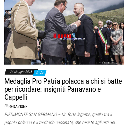
24 Maggio 2018
0
Medaglia Pro Patria polacca a chi si batte
per ricordare: insigniti Parravano e
Cappelli
Di
REDAZIONE
PIEDIMONTE SAN GERMANO – Un forte legame, quello tra il
popolo polacco e il territorio cassinate, che resiste agli urti del…