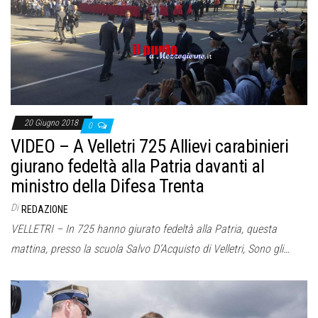
o
n
e
20 Giugno 2018
0
VIDEO – A Velletri 725 Allievi carabinieri
giurano fedeltà alla Patria davanti al
ministro della Difesa Trenta
Di
REDAZIONE
VELLETRI – In 725 hanno giurato fedeltà alla Patria, questa
mattina, presso la scuola Salvo D’Acquisto di Velletri, Sono gli…