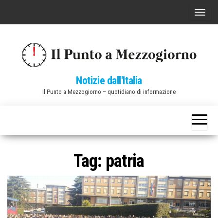
Vai
C
al
o
contenuto
m
m
u
Notizie dall'Italia
t
Il Punto a Mezzogiorno – quotidiano di informazione
a
n
a
v
i
Tag:
patria
g
a
z
i