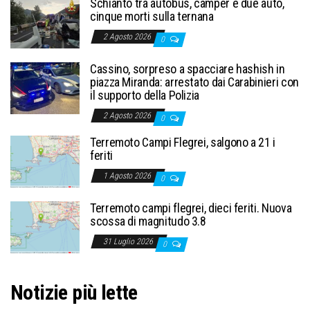
Schianto tra autobus, camper e due auto,
cinque morti sulla ternana
2 Agosto 2026
0
Cassino, sorpreso a spacciare hashish in
piazza Miranda: arrestato dai Carabinieri con
il supporto della Polizia
2 Agosto 2026
0
Terremoto Campi Flegrei, salgono a 21 i
feriti
1 Agosto 2026
0
Terremoto campi flegrei, dieci feriti. Nuova
scossa di magnitudo 3.8
31 Luglio 2026
0
Notizie più lette