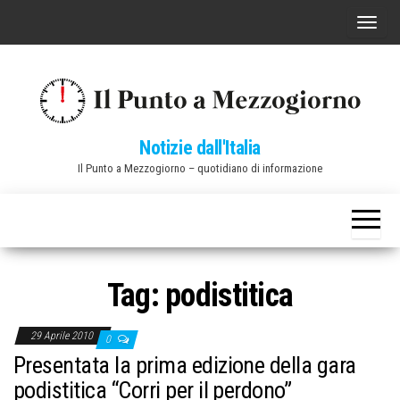
Vai
C
al
o
contenuto
m
m
u
Notizie dall'Italia
t
Il Punto a Mezzogiorno – quotidiano di informazione
a
n
a
v
i
Tag:
podistitica
g
a
29 Aprile 2010
0
z
Presentata la prima edizione della gara
i
podistitica “Corri per il perdono”