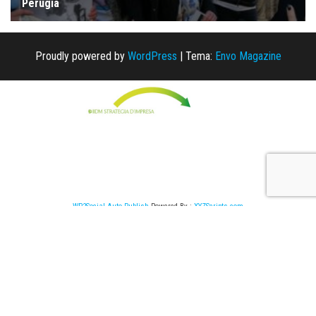
Proudly powered by
WordPress
|
Tema:
Envo Magazine
WP2Social Auto Publish
Powered By :
XYZScripts.com