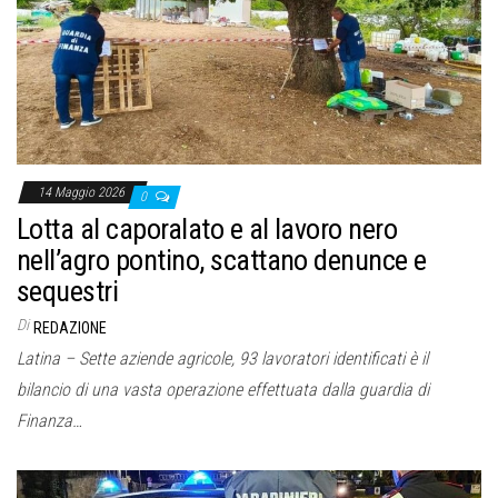
o
n
e
14 Maggio 2026
0
Lotta al caporalato e al lavoro nero
nell’agro pontino, scattano denunce e
sequestri
Di
REDAZIONE
Latina – Sette aziende agricole, 93 lavoratori identificati è il
bilancio di una vasta operazione effettuata dalla guardia di
Finanza…