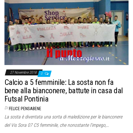
27 Novembre 2018
0
Calcio a 5 femminile: La sosta non fa
bene alla bianconere, battute in casa dal
Futsal Pontinia
Di
FELICE PENSABENE
La sosta è diventata una sorta di maledizione per le bianconere
del Vis Sora 07 C5 femminile, che nonostante l’impego,…