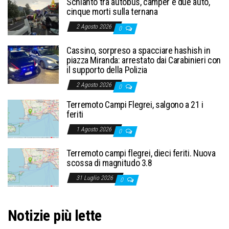
Schianto tra autobus, camper e due auto,
cinque morti sulla ternana
2 Agosto 2026
0
Cassino, sorpreso a spacciare hashish in
piazza Miranda: arrestato dai Carabinieri con
il supporto della Polizia
2 Agosto 2026
0
Terremoto Campi Flegrei, salgono a 21 i
feriti
1 Agosto 2026
0
Terremoto campi flegrei, dieci feriti. Nuova
scossa di magnitudo 3.8
31 Luglio 2026
0
Notizie più lette