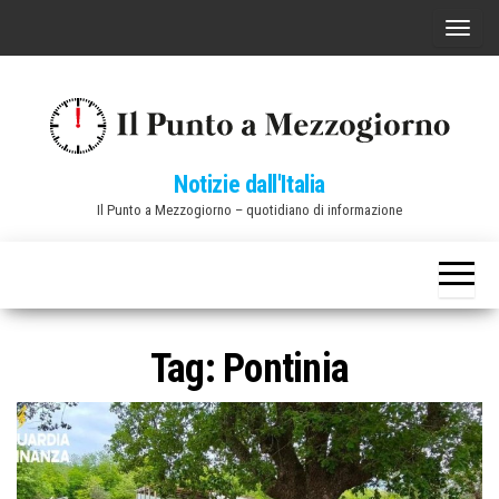
Vai
C
al
o
contenuto
m
m
u
Notizie dall'Italia
t
Il Punto a Mezzogiorno – quotidiano di informazione
a
n
a
v
i
Tag:
Pontinia
g
a
z
i