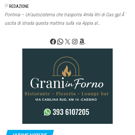
Di
REDAZIONE
Pontinia – Un’autocisterna che trasporta 4mila litri di Gas gpl Ã¨
uscita di strada questa mattina sulla via Appia al…
Facebook
WhatsApp
X
Instagram
Amazon