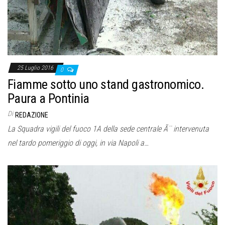
25 Luglio 2016
0
Fiamme sotto uno stand gastronomico.
Paura a Pontinia
Di
REDAZIONE
La Squadra vigili del fuoco 1A della sede centrale Ã¨ intervenuta
nel tardo pomeriggio di oggi, in via Napoli a…