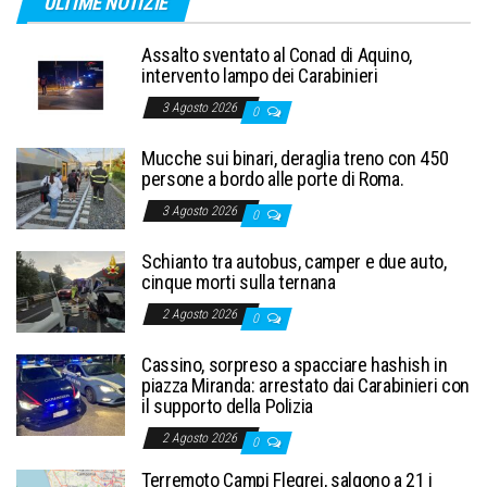
ULTIME NOTIZIE
Assalto sventato al Conad di Aquino,
intervento lampo dei Carabinieri
3 Agosto 2026
0
Mucche sui binari, deraglia treno con 450
persone a bordo alle porte di Roma.
3 Agosto 2026
0
Schianto tra autobus, camper e due auto,
cinque morti sulla ternana
2 Agosto 2026
0
Cassino, sorpreso a spacciare hashish in
piazza Miranda: arrestato dai Carabinieri con
il supporto della Polizia
2 Agosto 2026
0
Terremoto Campi Flegrei, salgono a 21 i