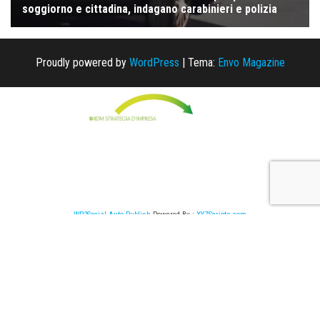
Proudly powered by
WordPress
|
Tema:
Envo Magazine
WP2Social Auto Publish
Powered By :
XYZScripts.com