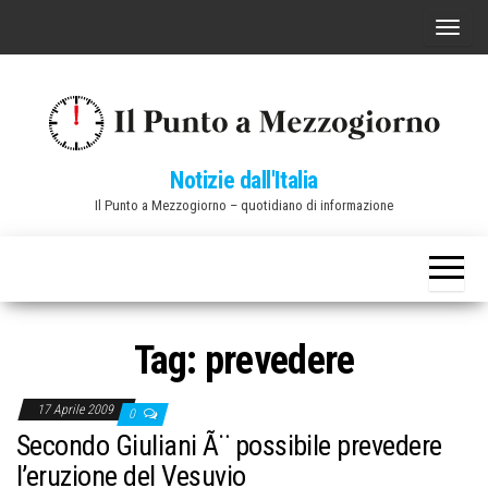
Vai
C
al
o
contenuto
m
m
u
Notizie dall'Italia
t
Il Punto a Mezzogiorno – quotidiano di informazione
a
n
a
v
i
Tag:
prevedere
g
a
17 Aprile 2009
0
z
Secondo Giuliani Ã¨ possibile prevedere
i
l’eruzione del Vesuvio