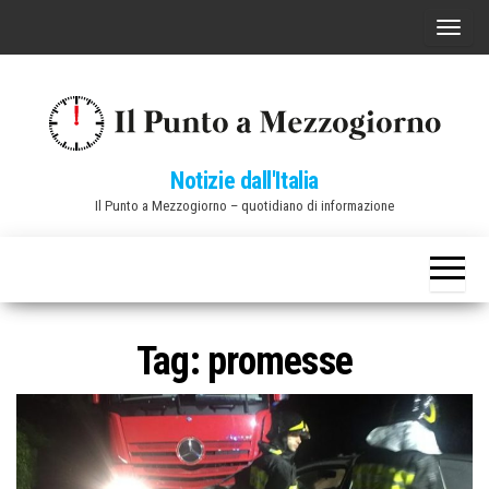
Vai
C
al
o
contenuto
m
m
u
Notizie dall'Italia
t
Il Punto a Mezzogiorno – quotidiano di informazione
a
n
a
v
i
Tag:
promesse
g
a
z
i