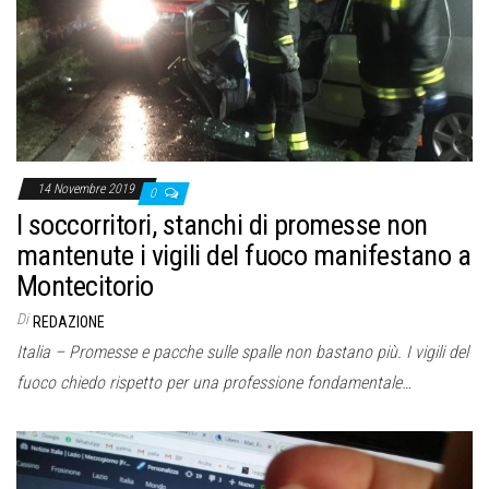
o
n
e
14 Novembre 2019
0
I soccorritori, stanchi di promesse non
mantenute i vigili del fuoco manifestano a
Montecitorio
Di
REDAZIONE
Italia – Promesse e pacche sulle spalle non bastano più. I vigili del
fuoco chiedo rispetto per una professione fondamentale…