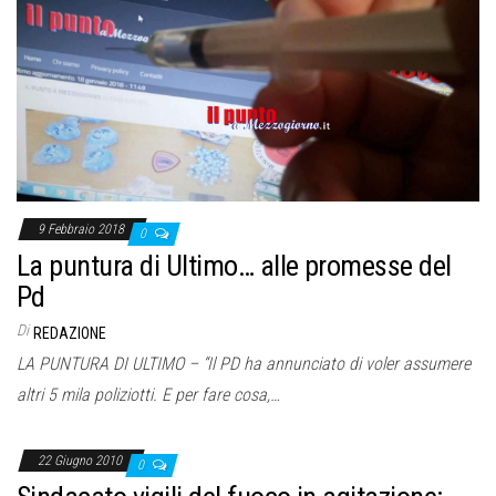
9 Febbraio 2018
0
La puntura di Ultimo… alle promesse del
Pd
Di
REDAZIONE
LA PUNTURA DI ULTIMO – “Il PD ha annunciato di voler assumere
altri 5 mila poliziotti. E per fare cosa,…
22 Giugno 2010
0