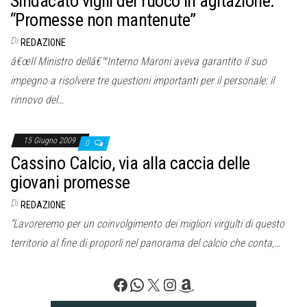
Sindacato vigili del fuoco in agitazione:
“Promesse non mantenute”
Di
REDAZIONE
â€œIl Ministro dellâ€™Interno Maroni aveva garantito il suo
impegno a risolvere tre questioni importanti per il personale: il
rinnovo del…
15 Giugno 2009
0
Cassino Calcio, via alla caccia delle
giovani promesse
Di
REDAZIONE
“Lavoreremo per un coinvolgimento dei migliori virgulti di questo
territorio al fine di proporli nel panorama del calcio che conta,…
Facebook
WhatsApp
X
Instagram
Amazon