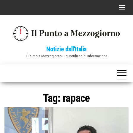
Vai
C
al
o
contenuto
m
m
u
Notizie dall'Italia
t
Il Punto a Mezzogiorno – quotidiano di informazione
a
n
a
v
i
Tag:
rapace
g
a
z
i