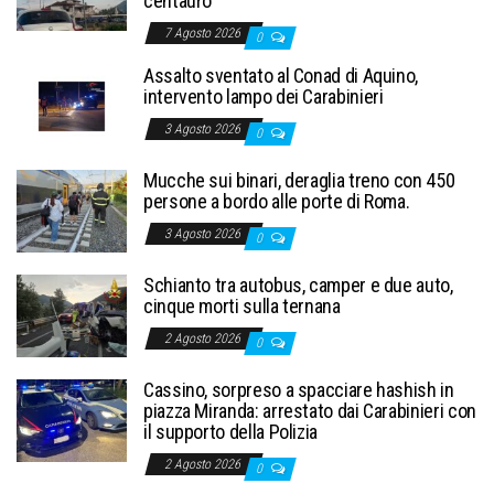
centauro
7 Agosto 2026
0
Assalto sventato al Conad di Aquino,
intervento lampo dei Carabinieri
3 Agosto 2026
0
Mucche sui binari, deraglia treno con 450
persone a bordo alle porte di Roma.
3 Agosto 2026
0
Schianto tra autobus, camper e due auto,
cinque morti sulla ternana
2 Agosto 2026
0
Cassino, sorpreso a spacciare hashish in
piazza Miranda: arrestato dai Carabinieri con
il supporto della Polizia
2 Agosto 2026
0