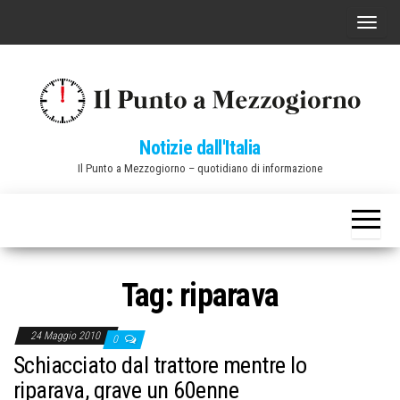
Vai
C
al
o
contenuto
m
m
u
Notizie dall'Italia
t
Il Punto a Mezzogiorno – quotidiano di informazione
a
n
a
v
i
Tag:
riparava
g
a
24 Maggio 2010
0
z
Schiacciato dal trattore mentre lo
i
riparava, grave un 60enne