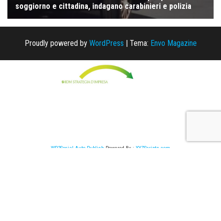
Proudly powered by
WordPress
|
Tema:
Envo Magazine
WP2Social Auto Publish
Powered By :
XYZScripts.com