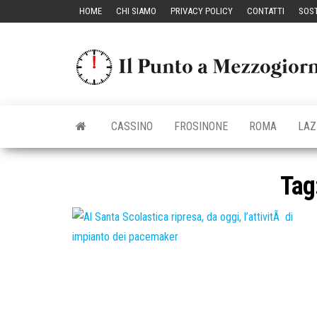
Vai
HOME
CHI SIAMO
PRIVACY POLICY
CONTATTI
SOST
al
contenuto
CASSINO
FROSINONE
ROMA
LAZ
Tag