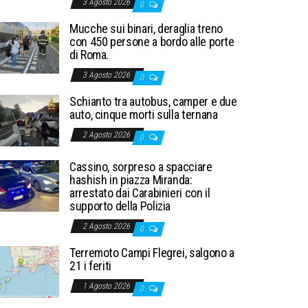
3 Agosto 2026
0
Mucche sui binari, deraglia treno
con 450 persone a bordo alle porte
di Roma.
3 Agosto 2026
0
Schianto tra autobus, camper e due
auto, cinque morti sulla ternana
2 Agosto 2026
0
Cassino, sorpreso a spacciare
hashish in piazza Miranda:
arrestato dai Carabinieri con il
supporto della Polizia
2 Agosto 2026
0
Terremoto Campi Flegrei, salgono a
21 i feriti
1 Agosto 2026
0