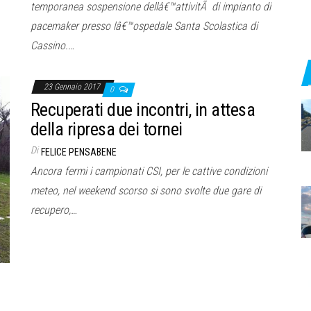
temporanea sospensione dellâ€™attivitÃ di impianto di
pacemaker presso lâ€™ospedale Santa Scolastica di
Cassino.…
23 Gennaio 2017
0
Recuperati due incontri, in attesa
della ripresa dei tornei
Di
FELICE PENSABENE
Ancora fermi i campionati CSI, per le cattive condizioni
meteo, nel weekend scorso si sono svolte due gare di
recupero,…