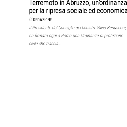
Terremoto in Abruzzo, un’ordinanz
per la ripresa sociale ed economic
Di
REDAZIONE
Il Presidente del Consiglio dei Ministri, Silvio Berlusconi,
ha firmato oggi a Roma una Ordinanza di protezione
civile che traccia…