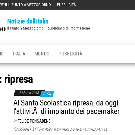
IENI IL PUNTO A MEZZOGIORNO
PUBBLICITÀ
Notizie dall'Italia
Il Punto a Mezzogiorno – quotidiano di informazione
IO
ITALIA
MONDO
PUBBLICITÀ
:
ripresa
7 Marzo 2018
0
Al Santa Scolastica ripresa, da oggi,
l’attivitÃ di impianto dei pacemaker
Di
FELICE PENSABENE
CASSINO â€“ Problemi tecnici avevano causato la