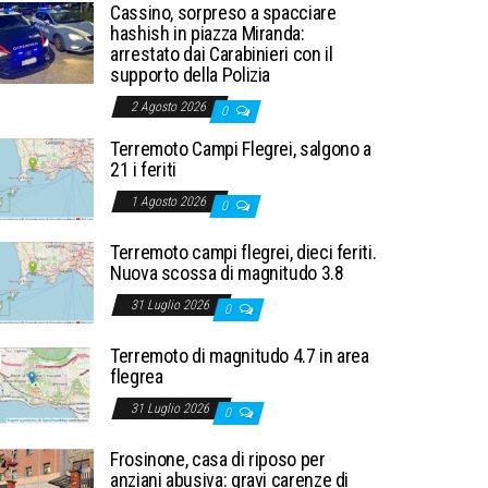
Cassino, sorpreso a spacciare
hashish in piazza Miranda:
arrestato dai Carabinieri con il
supporto della Polizia
2 Agosto 2026
0
Terremoto Campi Flegrei, salgono a
21 i feriti
1 Agosto 2026
0
Terremoto campi flegrei, dieci feriti.
Nuova scossa di magnitudo 3.8
31 Luglio 2026
0
Terremoto di magnitudo 4.7 in area
flegrea
31 Luglio 2026
0
Frosinone, casa di riposo per
anziani abusiva: gravi carenze di