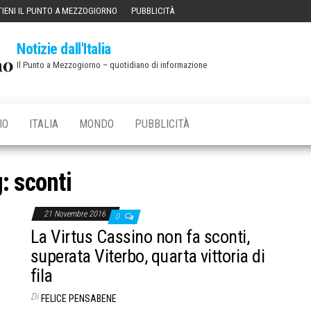
IENI IL PUNTO A MEZZOGIORNO
PUBBLICITÀ
Notizie dall'Italia
Il Punto a Mezzogiorno – quotidiano di informazione
IO
ITALIA
MONDO
PUBBLICITÀ
g:
sconti
21 Novembre 2016
0
La Virtus Cassino non fa sconti,
superata Viterbo, quarta vittoria di
fila
Di
FELICE PENSABENE