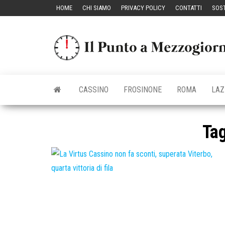
Vai
HOME
CHI SIAMO
PRIVACY POLICY
CONTATTI
SOST
al
contenuto
CASSINO
FROSINONE
ROMA
LAZ
Ta