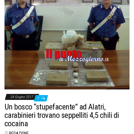
o
n
e
24 Giugno 2017
0
Un bosco “stupefacente” ad Alatri,
carabinieri trovano seppelliti 4,5 chili di
cocaina
Di
REDAZIONE