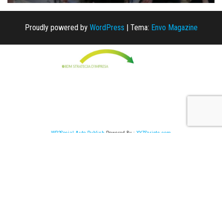
Proudly powered by
WordPress
|
Tema:
Envo Magazine
WP2Social Auto Publish
Powered By :
XYZScripts.com