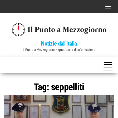
Vai
C
al
o
contenuto
m
m
u
Notizie dall'Italia
t
Il Punto a Mezzogiorno – quotidiano di informazione
a
n
a
v
i
Tag:
seppelliti
g
a
z
i