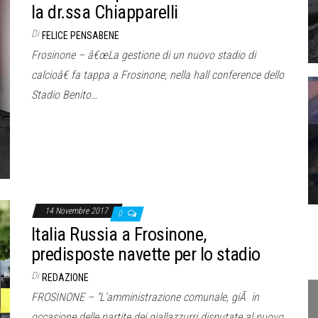
la dr.ssa Chiapparelli
Di
FELICE PENSABENE
Frosinone – â€œLa gestione di un nuovo stadio di
calcioâ€ fa tappa a Frosinone, nella hall conference dello
Stadio Benito…
14 Novembre 2017
0
Italia Russia a Frosinone,
predisposte navette per lo stadio
Di
REDAZIONE
FROSINONE – “L’amministrazione comunale, giÃ in
occasione delle partite dei giallazzurri disputate al nuovo