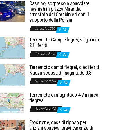
Cassino, sorpreso a spacciare
hashish in piazza Miranda:
arrestato dai Carabinieri con il
supporto della Polizia
2 Agosto 2026
0
Terremoto Campi Flegrei, salgono a
21 i feriti
1 Agosto 2026
0
Terremoto campi flegrei, dieci feriti.
Nuova scossa di magnitudo 3.8
31 Luglio 2026
0
Terremoto di magnitudo 4.7 in area
flegrea
31 Luglio 2026
0
Frosinone, casa di riposo per
anziani abusiva: gravi carenze di