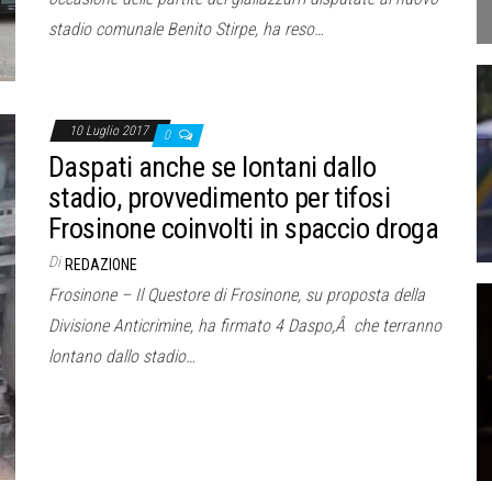
stadio comunale Benito Stirpe, ha reso…
10 Luglio 2017
0
Daspati anche se lontani dallo
stadio, provvedimento per tifosi
Frosinone coinvolti in spaccio droga
Di
REDAZIONE
Frosinone – Il Questore di Frosinone, su proposta della
Divisione Anticrimine, ha firmato 4 Daspo,Â che terranno
lontano dallo stadio…