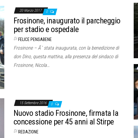
20 Marzo 2017
0
Frosinone, inaugurato il parcheggio
per stadio e ospedale
Di
FELICE PENSABENE
Frosinone – Ãˆ stata inaugurata, con la benedizione di
don Dino, questa mattina, alla presenza del sindaco di
Frosinone, Nicola…
15 Settembre 2016
0
Nuovo stadio Frosinone, firmata la
concessione per 45 anni al Stirpe
Di
REDAZIONE