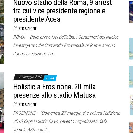
Nuovo stadio della Roma, 9 arresti
tra cui vice presidente regione e
presidente Acea
Di
REDAZIONE
ROMA – Dalle prime luci dell’alba, i Carabinieri del Nucleo
Investigativo del Comando Provinciale di Roma stanno
dando esecuzione ad…
28 Maggio 2018
0
Holistic a Frosinone, 20 mila
presenze allo stadio Matusa
Di
REDAZIONE
FROSINONE – “Domenica 27 maggio si è chiusa l’edizione
2018 degli Holistic Days, l’evento organizzato dalla
Temple ASD con il…