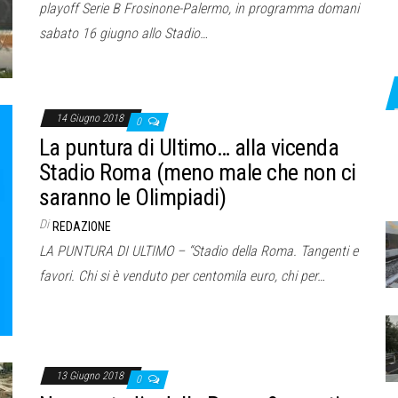
playoff Serie B Frosinone-Palermo, in programma domani
sabato 16 giugno allo Stadio…
14 Giugno 2018
0
La puntura di Ultimo… alla vicenda
Stadio Roma (meno male che non ci
saranno le Olimpiadi)
Di
REDAZIONE
LA PUNTURA DI ULTIMO – “Stadio della Roma. Tangenti e
favori. Chi si è venduto per centomila euro, chi per…
13 Giugno 2018
0