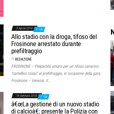
3 Aprile 2018
N
0
Allo stadio con la droga, tifoso del
Frosinone arrestato durante
prefiltraggio
Di
REDAZIONE
FROSINONE – Prepartita amaro per un tifoso canarino:
“cartellino rosso” al prefiltraggio, in occasione della gara
Frosinone – Venezia. Il…
16 Gennaio 2018
0
â€œLa gestione di un nuovo stadio
di calcioâ€: presente la Polizia con