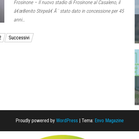
Frosinone – Il nuovo stadio di Frosinone al Casaleno, il
â€œBenito Stirpeâ€ Ã¨ stato dato in concessione per 45
anni…
2
Successivi
Proudly powered by
WordPress
|
Tema:
Envo Magazine