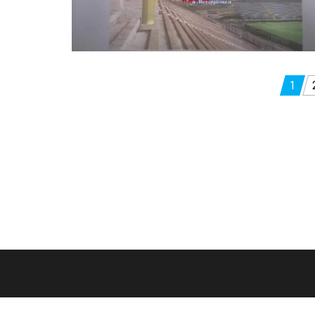
Paginazione
1
degli
articoli