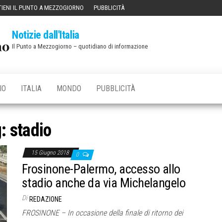
IENI IL PUNTO A MEZZOGIORNO
PUBBLICITÀ
Notizie dall'Italia
Il Punto a Mezzogiorno – quotidiano di informazione
IO
ITALIA
MONDO
PUBBLICITÀ
g:
stadio
15 Giugno 2018
0
Frosinone-Palermo, accesso allo
stadio anche da via Michelangelo
Di
REDAZIONE
FROSINONE – In occasione della finale di ritorno dei