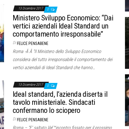
13 Dicembre 2017
0
Ministero Sviluppo Economico: “Dai
vertici aziendali Ideal Standard un
comportamento irresponsabile”
Di
FELICE PENSABENE
Roma -Â Â “Il Ministero dello Sviluppo Economico
considera del tutto irresponsabile il comportamento dei
vertici aziendali di Ideal Standard che hanno…
13 Dicembre 2017
0
Ideal standard, l’azienda diserta il
tavolo ministeriale. Sindacati
confermano lo sciopero
Di
FELICE PENSABENE
Roma – “E’ saltato lâ€™incontro fissato per il prossimo