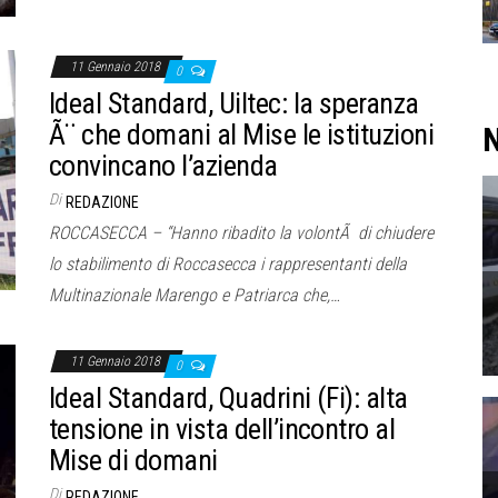
11 Gennaio 2018
0
Ideal Standard, Uiltec: la speranza
Ã¨ che domani al Mise le istituzioni
N
convincano l’azienda
Di
REDAZIONE
ROCCASECCA – “Hanno ribadito la volontÃ di chiudere
lo stabilimento di Roccasecca i rappresentanti della
Multinazionale Marengo e Patriarca che,…
11 Gennaio 2018
0
Ideal Standard, Quadrini (Fi): alta
tensione in vista dell’incontro al
Mise di domani
Di
REDAZIONE