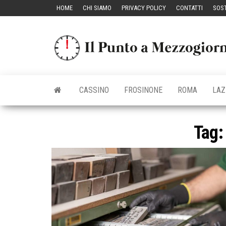
Vai
HOME
CHI SIAMO
PRIVACY POLICY
CONTATTI
SOST
al
contenuto
CASSINO
FROSINONE
ROMA
LAZ
Tag