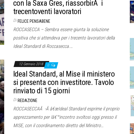
con la Saxa Gres, riassorbirÃ i
trecentoventi lavoratori
Di
FELICE PENSABENE
ROCCASECCA – Sembra essere giunta la soluzione
positiva che si attendeva per i trecento lavoratori della
Ideal Standard di Roccasecca.…
12 Gennaio 2018
0
Ideal Standard, al Mise il ministero
si presenta con investitore. Tavolo
rinviato di 15 giorni
Di
REDAZIONE
ROCCASECCAÂ -Â â€œIdeal Standard esprime il proprio
apprezzamento per lâ€™incontro svoltosi oggi presso il
MISE, con il coordinamento diretto del Ministro…