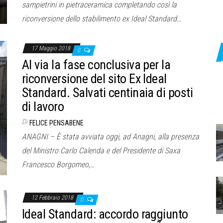
sampietrini in pietraceramica completando così la
riconversione dello stabilimento ex Ideal Standard…
17 Maggio 2018
0
Al via la fase conclusiva per la
riconversione del sito Ex Ideal
Standard. Salvati centinaia di posti
di lavoro
Di
FELICE PENSABENE
ANAGNI – È stata avviata oggi, ad Anagni, alla presenza
del Ministro Carlo Calenda e del Presidente di Saxa
Francesco Borgomeo,…
12 Febbraio 2018
0
Ideal Standard: accordo raggiunto