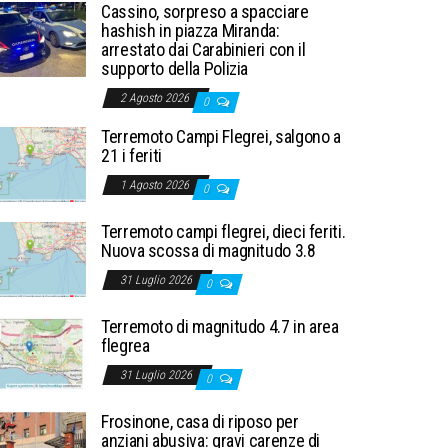
Cassino, sorpreso a spacciare
hashish in piazza Miranda:
arrestato dai Carabinieri con il
supporto della Polizia
2 Agosto 2026
0
Terremoto Campi Flegrei, salgono a
21 i feriti
1 Agosto 2026
0
Terremoto campi flegrei, dieci feriti.
Nuova scossa di magnitudo 3.8
31 Luglio 2026
0
Terremoto di magnitudo 4.7 in area
flegrea
31 Luglio 2026
0
Frosinone, casa di riposo per
anziani abusiva: gravi carenze di