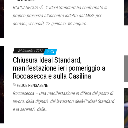
ROCCASECCA -Â “L’Ideal Standard ha confermato la
propria presenza all’incontro indetto dal MISE per
domani, venerdiÌ€ 12 gennaio. Mi auguro…
24 Dicembre 2017
0
Chiusura Ideal Standard,
manifestazione ieri pomeriggio a
Roccasecca e sulla Casilina
Di
FELICE PENSABENE
Roccasecca – Una manifestazione in difesa del posto di
lavoro, della dignitÃ dei lavoratori dellâ€™Ideal Standard
e la serenitÃ delle…