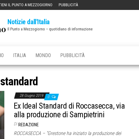
IENI IL PUNTO A MEZZOGIORNO
PUBBLICITÀ
Notizie dall'Italia
Il Punto a Mezzogiorno – quotidiano di informazione
IO
ITALIA
MONDO
PUBBLICITÀ
:
standard
28 Giugno 2019
0
Ex Ideal Standard di Roccasecca, via
alla produzione di Sampietrini
Di
REDAZIONE
ROCCASECCA – “Grestone ha iniziato la produzione dei