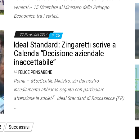
venerdÃ¬ 15 Dicembre al Ministero dello Sviluppo
Economico tra i vertici…
30 Novembre 2017
0
Ideal Standard: Zingaretti scrive a
Calenda “Decisione aziendale
inaccettabile”
Di
FELICE PENSABENE
Roma – â€œGentile Ministro, sin dal nostro
insediamento abbiamo seguito con particolare
attenzione la societÃ Ideal Standard di Roccasecca (FR)
…
2
Successivi