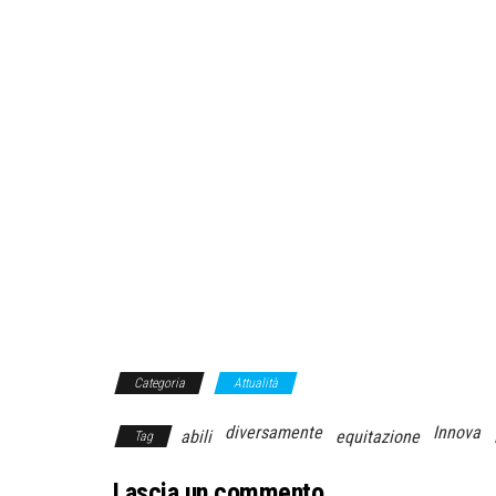
Categoria
Attualità
diversamente
Innova
abili
equitazione
Tag
Lascia un commento