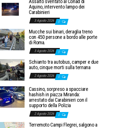
Assalto sventato al Conad di
Aquino, intervento lampo dei
Carabinieri
3 Agosto 2026
0
Mucche sui binari, deraglia treno
con 450 persone a bordo alle porte
di Roma.
3 Agosto 2026
0
Schianto tra autobus, camper e due
auto, cinque morti sulla ternana
2 Agosto 2026
0
Cassino, sorpreso a spacciare
hashish in piazza Miranda:
arrestato dai Carabinieri con il
supporto della Polizia
2 Agosto 2026
0
Terremoto Campi Flegrei, salgono a