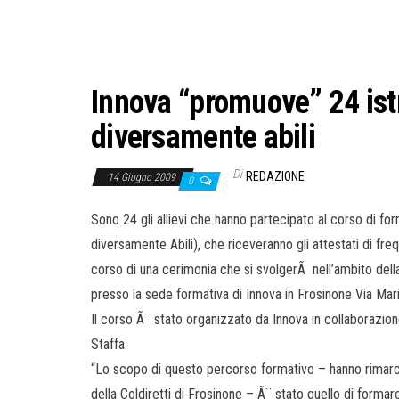
Innova “promuove” 24 istr
diversamente abili
Di
REDAZIONE
14 Giugno 2009
0
Sono 24 gli allievi che hanno partecipato al corso di f
diversamente Abili), che riceveranno gli attestati di fr
corso di una cerimonia che si svolgerÃ nell’ambito della 
presso la sede formativa di Innova in Frosinone Via Mari
Il corso Ã¨ stato organizzato da Innova in collaborazion
Staffa.
“Lo scopo di questo percorso formativo – hanno rimarcato
della Coldiretti di Frosinone – Ã¨ stato quello di formar