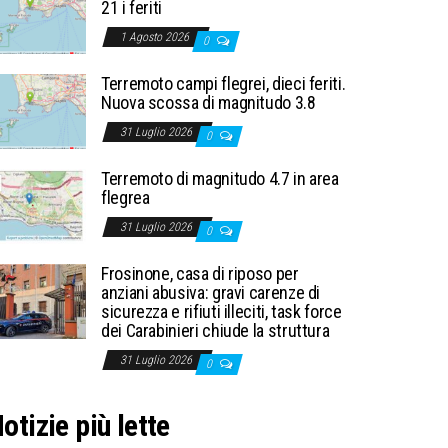
21 i feriti
1 Agosto 2026
0
Terremoto campi flegrei, dieci feriti.
Nuova scossa di magnitudo 3.8
31 Luglio 2026
0
Terremoto di magnitudo 4.7 in area
flegrea
31 Luglio 2026
0
Frosinone, casa di riposo per
anziani abusiva: gravi carenze di
sicurezza e rifiuti illeciti, task force
dei Carabinieri chiude la struttura
31 Luglio 2026
0
otizie più lette