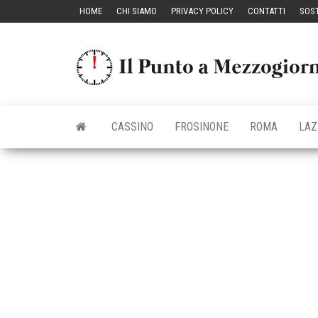
Vai
HOME
CHI SIAMO
PRIVACY POLICY
CONTATTI
SOST
al
contenuto
CASSINO
FROSINONE
ROMA
LAZ