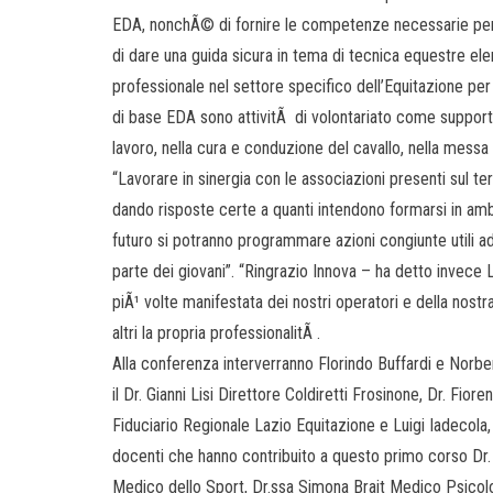
EDA, nonchÃ© di fornire le competenze necessarie per affr
di dare una guida sicura in tema di tecnica equestre e
professionale nel settore specifico dell’Equitazione pe
di base EDA sono attivitÃ di volontariato come supporto
lavoro, nella cura e conduzione del cavallo, nella messa i
“Lavorare in sinergia con le associazioni presenti sul t
dando risposte certe a quanti intendono formarsi in am
futuro si potranno programmare azioni congiunte utili ad
parte dei giovani”. “Ringrazio Innova – ha detto invece 
piÃ¹ volte manifestata dei nostri operatori e della nost
altri la propria professionalitÃ .
Alla conferenza interverranno Florindo Buffardi e Norbe
il Dr. Gianni Lisi Direttore Coldiretti Frosinone, Dr. Fi
Fiduciario Regionale Lazio Equitazione e Luigi Iadecola,
docenti che hanno contribuito a questo primo corso Dr.
Medico dello Sport, Dr.ssa Simona Brait Medico Psicol