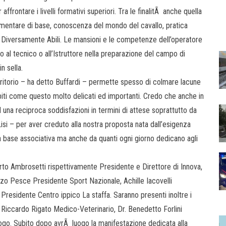
ontare i livelli formativi superiori. Tra le finalitÃ anche quella
lementare di base, conoscenza del mondo del cavallo, pratica
r Diversamente Abili. Le mansioni e le competenze dell’operatore
 al tecnico o all’Istruttore nella preparazione del campo di
n sella.
erritorio – ha detto Buffardi – permette spesso di colmare lacune
biti come questo molto delicati ed importanti. Credo che anche in
 una reciproca soddisfazioni in termini di attese soprattutto da
Lisi – per aver creduto alla nostra proposta nata dall’esigenza
ra base associativa ma anche da quanti ogni giorno dedicano agli
rto Ambrosetti rispettivamente Presidente e Direttore di Innova,
orenzo Pesce Presidente Sport Nazionale, Achille Iacovelli
 Presidente Centro ippico La staffa. Saranno presenti inoltre i
 Riccardo Rigato Medico-Veterinario, Dr. Benedetto Forlini
ogo. Subito dopo avrÃ luogo la manifestazione dedicata alla