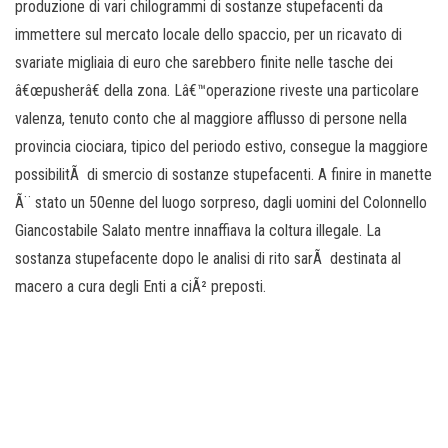
produzione di vari chilogrammi di sostanze stupefacenti da
immettere sul mercato locale dello spaccio, per un ricavato di
svariate migliaia di euro che sarebbero finite nelle tasche dei
â€œpusherâ€ della zona. Lâ€™operazione riveste una particolare
valenza, tenuto conto che al maggiore afflusso di persone nella
provincia ciociara, tipico del periodo estivo, consegue la maggiore
possibilitÃ di smercio di sostanze stupefacenti. A finire in manette
Ã¨ stato un 50enne del luogo sorpreso, dagli uomini del Colonnello
Giancostabile Salato mentre innaffiava la coltura illegale. La
sostanza stupefacente dopo le analisi di rito sarÃ destinata al
macero a cura degli Enti a ciÃ² preposti.