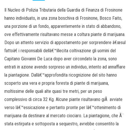
Il Nucleo di Polizia Tributaria della Guardia di Finanza di Frosinone
hanno individuato, in una zona boschiva di Frosinone, Bosco Faito,
una porzione di un fondo, apparentemente in stato di abbandono,
ove effettivamente risultavano messe a coltura piante di marijuana.
Dopo un attento servizio di appostamento per sorprendere â€œsul
fattoâ€ i responsabili dellâ€™illecita coltivazione gli uomini del
Capitano Giovanni De Luca dopo aver circondato la zona, sono
entrati in azione avendo sorpreso un individuo, intento ad annaffiare
la piantagione. Dallâ€™approfondita ricognizione del sito hanno
scoperto una vera e propria foresta di piante di marijuana,
moltissime delle quali alte quasi tre metri, per un peso
complessivo di circa 32 Kg. Alcune piante risultavano giÃ avviate
verso lâ€™essicazione e pertanto pronte per lâ€™ottenimento di
marijuana da destinare al mercato ciociaro. La piantagione, che Ã¨
stata estirpata e sottoposta a sequestro, avrebbe consentito la