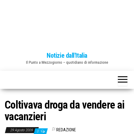
o
n
e
Notizie dall'Italia
Il Punto a Mezzogiorno – quotidiano di informazione
Coltivava droga da vendere ai
vacanzieri
Di
REDAZIONE
29 Agosto 2009
0