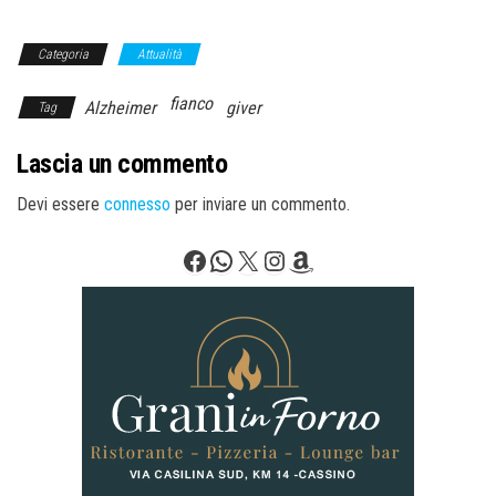
Categoria
Attualità
fianco
Alzheimer
giver
Tag
Lascia un commento
Devi essere
connesso
per inviare un commento.
Facebook
WhatsApp
X
Instagram
Amazon