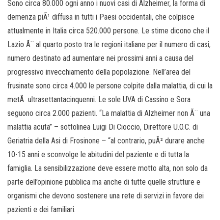
Sono circa 80.000 ogni anno i nuovi casi di Alzheimer, la forma di
demenza piÃ¹ diffusa in tutti i Paesi occidentali, che colpisce
attualmente in Italia circa 520.000 persone. Le stime dicono che il
Lazio Ã¨ al quarto posto tra le regioni italiane per il numero di casi,
numero destinato ad aumentare nei prossimi anni a causa del
progressivo invecchiamento della popolazione. Nell’area del
frusinate sono circa 4.000 le persone colpite dalla malattia, di cui la
metÃ ultrasettantacinquenni. Le sole UVA di Cassino e Sora
seguono circa 2.000 pazienti. “La malattia di Alzheimer non Ã¨ una
malattia acuta” – sottolinea Luigi Di Cioccio, Direttore U.O.C. di
Geriatria della Asi di Frosinone – “al contrario, puÃ² durare anche
10-15 anni e sconvolge le abitudini del paziente e di tutta la
famiglia. La sensibilizzazione deve essere motto alta, non solo da
parte dell’opinione pubblica ma anche di tutte quelle strutture e
organismi che devono sostenere una rete di servizi in favore dei
pazienti e dei familiari.