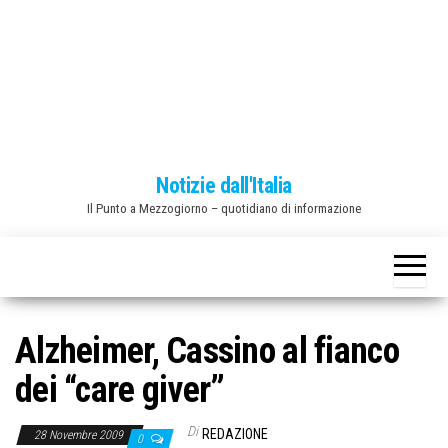
o
n
e
Notizie dall'Italia
Il Punto a Mezzogiorno – quotidiano di informazione
Alzheimer, Cassino al fianco
dei “care giver”
Di
REDAZIONE
28 Novembre 2009
0