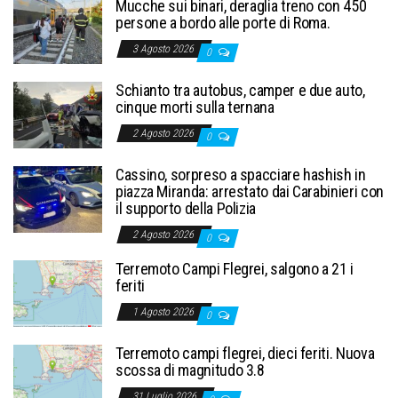
Mucche sui binari, deraglia treno con 450
persone a bordo alle porte di Roma.
3 Agosto 2026
0
Schianto tra autobus, camper e due auto,
cinque morti sulla ternana
2 Agosto 2026
0
Cassino, sorpreso a spacciare hashish in
piazza Miranda: arrestato dai Carabinieri con
il supporto della Polizia
2 Agosto 2026
0
Terremoto Campi Flegrei, salgono a 21 i
feriti
1 Agosto 2026
0
Terremoto campi flegrei, dieci feriti. Nuova
scossa di magnitudo 3.8
31 Luglio 2026