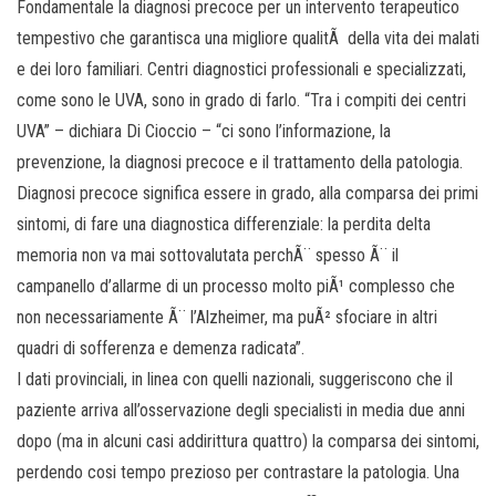
Fondamentale la diagnosi precoce per un intervento terapeutico
tempestivo che garantisca una migliore qualitÃ della vita dei malati
e dei loro familiari. Centri diagnostici professionali e specializzati,
come sono le UVA, sono in grado di farlo. “Tra i compiti dei centri
UVA” – dichiara Di Cioccio – “ci sono l’informazione, la
prevenzione, la diagnosi precoce e il trattamento della patologia.
Diagnosi precoce significa essere in grado, alla comparsa dei primi
sintomi, di fare una diagnostica differenziale: la perdita delta
memoria non va mai sottovalutata perchÃ¨ spesso Ã¨ il
campanello d’allarme di un processo molto piÃ¹ complesso che
non necessariamente Ã¨ l’Alzheimer, ma puÃ² sfociare in altri
quadri di sofferenza e demenza radicata”.
I dati provinciali, in linea con quelli nazionali, suggeriscono che il
paziente arriva all’osservazione degli specialisti in media due anni
dopo (ma in alcuni casi addirittura quattro) la comparsa dei sintomi,
perdendo cosi tempo prezioso per contrastare la patologia. Una