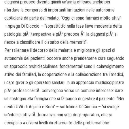
diagnosi precoce diventa quindi un’arma efficace anche per
ritardare la comparsa di importanti limitazioni nelle autonomie
quotidiane da parte del malato. “Oggi ci sono farmaci molto attivi’
– spiega Di Cioccio – “soprattutto nella fase lieve moderata delta
patologia: piÃ¹ tempestiva e piÃ¹ precoce Ã¨ la diagnosi piÃ¹ si
riesce a classificare il disturbo della memoria”.
Per rallentare il decorso della malattia e migliorare gli spazi di
autonomia dei pazienti, occorre anche prendersene cura seguendo
un approccio multidisciplinare: fondamentali sono il coinvolgimento
attivo dei familiari, la cooperazione e la collaborazione tra i medici,
i care giver e gli operatori sanitari. In un approccio multidisciplinare
piÃ¹ professionalitÃ convergono verso un comune interesse: dare
un sostegno alla famiglia che si fa carico di gestire il paziente. “Nei
centri UVA di Aquino e Sora” – sottolinea Di Cioccio – “si svolge
un’intensa attivitÃ formativa, non solo degli operatori, che si
occupano a diversi livelli direttamente delle problematiche