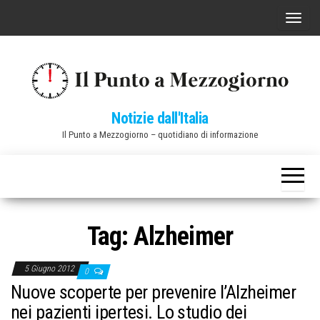
Vai
C
al
o
contenuto
m
m
u
Notizie dall'Italia
t
Il Punto a Mezzogiorno – quotidiano di informazione
a
n
a
v
i
Tag:
Alzheimer
g
a
5 Giugno 2012
0
z
Nuove scoperte per prevenire l’Alzheimer
i
nei pazienti ipertesi. Lo studio dei