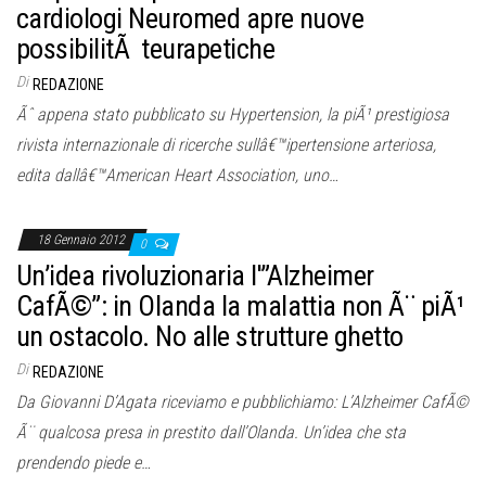
o
cardiologi Neuromed apre nuove
n
possibilitÃ teurapetiche
e
Di
REDAZIONE
Ãˆ appena stato pubblicato su Hypertension, la piÃ¹ prestigiosa
rivista internazionale di ricerche sullâ€™ipertensione arteriosa,
edita dallâ€™American Heart Association, uno…
18 Gennaio 2012
0
Un’idea rivoluzionaria l'”Alzheimer
CafÃ©”: in Olanda la malattia non Ã¨ piÃ¹
un ostacolo. No alle strutture ghetto
Di
REDAZIONE
Da Giovanni D’Agata riceviamo e pubblichiamo: L’Alzheimer CafÃ©
Ã¨ qualcosa presa in prestito dall’Olanda. Un’idea che sta
prendendo piede e…