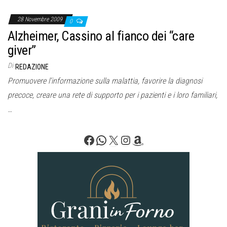
28 Novembre 2009
0
Alzheimer, Cassino al fianco dei “care
giver”
Di
REDAZIONE
Promuovere l’informazione sulla malattia, favorire la diagnosi
precoce, creare una rete di supporto per i pazienti e i loro familiari,
…
Facebook
WhatsApp
X
Instagram
Amazon