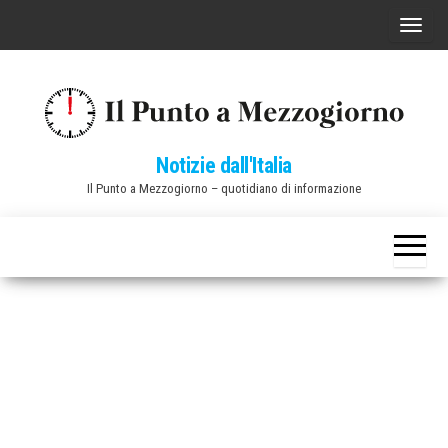
Vai
C
al
o
contenuto
m
m
u
Notizie dall'Italia
t
Il Punto a Mezzogiorno – quotidiano di informazione
a
n
a
v
i
g
a
z
i