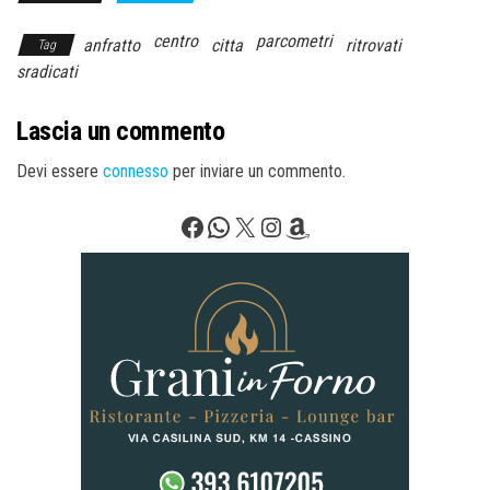
centro
parcometri
anfratto
citta
ritrovati
Tag
sradicati
Lascia un commento
Devi essere
connesso
per inviare un commento.
Facebook
WhatsApp
X
Instagram
Amazon