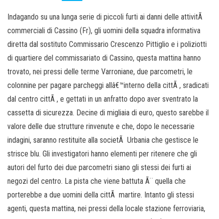
Indagando su una lunga serie di piccoli furti ai danni delle attivitÃ
commerciali di Cassino (Fr), gli uomini della squadra informativa
diretta dal sostituto Commissario Crescenzo Pittiglio e i poliziotti
di quartiere del commissariato di Cassino, questa mattina hanno
trovato, nei pressi delle terme Varroniane, due parcometri, le
colonnine per pagare parcheggi allâ€™interno della cittÃ , sradicati
dal centro cittÃ , e gettati in un anfratto dopo aver sventrato la
cassetta di sicurezza. Decine di migliaia di euro, questo sarebbe il
valore delle due strutture rinvenute e che, dopo le necessarie
indagini, saranno restituite alla societÃ Urbania che gestisce le
strisce blu. Gli investigatori hanno elementi per ritenere che gli
autori del furto dei due parcometri siano gli stessi dei furti ai
negozi del centro. La pista che viene battuta Ã¨ quella che
porterebbe a due uomini della cittÃ martire. Intanto gli stessi
agenti, questa mattina, nei pressi della locale stazione ferroviaria,