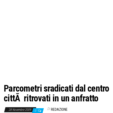
o
n
e
Parcometri sradicati dal centro
cittÃ ritrovati in un anfratto
Di
REDAZIONE
28 Novembre 2009
0