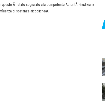
 Per questo Ã¨ stato segnalato alla competente AutoritÃ Giudiziaria
fluenza di sostanze alcoolicheâ€.