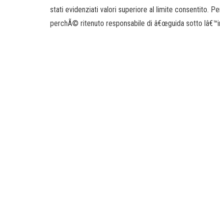
stati evidenziati valori superiore al limite consentito.
perchÃ© ritenuto responsabile di â€œguida sotto lâ€™in