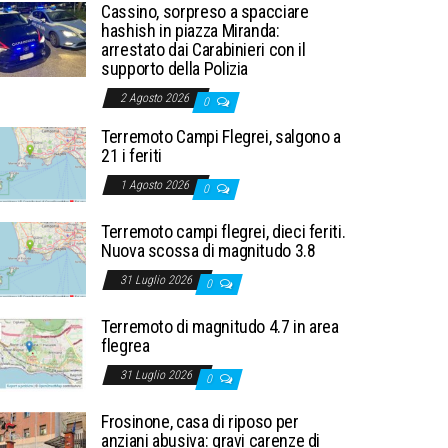
Cassino, sorpreso a spacciare
hashish in piazza Miranda:
arrestato dai Carabinieri con il
supporto della Polizia
2 Agosto 2026
0
Terremoto Campi Flegrei, salgono a
21 i feriti
1 Agosto 2026
0
Terremoto campi flegrei, dieci feriti.
Nuova scossa di magnitudo 3.8
31 Luglio 2026
0
Terremoto di magnitudo 4.7 in area
flegrea
31 Luglio 2026
0
Frosinone, casa di riposo per
anziani abusiva: gravi carenze di