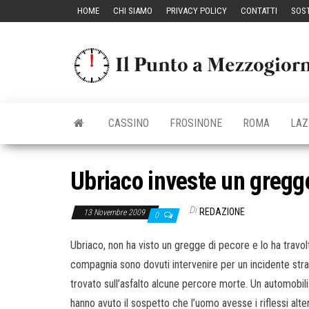
Vai
HOME
CHI SIAMO
PRIVACY POLICY
CONTATTI
SOST
al
contenuto
CASSINO
FROSINONE
ROMA
LAZ
Ubriaco investe un gregge
Di
REDAZIONE
13 Novembre 2009
0
Ubriaco, non ha visto un gregge di pecore e lo ha travolto
compagnia sono dovuti intervenire per un incidente strad
trovato sull’asfalto alcune percore morte. Un automobilis
hanno avuto il sospetto che l’uomo avesse i riflessi alte