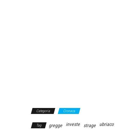
Categoria
Cronaca
investe
ubriaco
gregge
strage
Tag