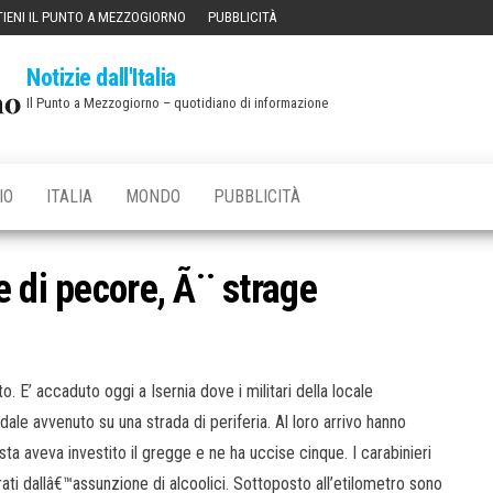
IENI IL PUNTO A MEZZOGIORNO
PUBBLICITÀ
Notizie dall'Italia
Il Punto a Mezzogiorno – quotidiano di informazione
IO
ITALIA
MONDO
PUBBLICITÀ
 di pecore, Ã¨ strage
. E’ accaduto oggi a Isernia dove i militari della locale
ale avvenuto su una strada di periferia. Al loro arrivo hanno
ta aveva investito il gregge e ne ha uccise cinque. I carabinieri
rati dallâ€™assunzione di alcoolici. Sottoposto all’etilometro sono