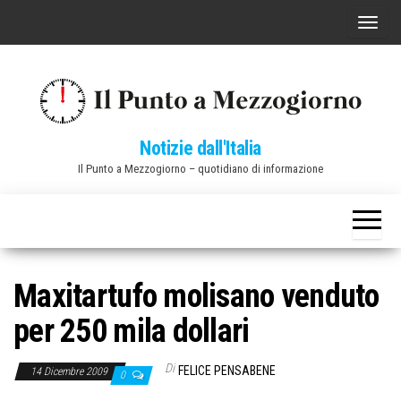
Vai
C
al
o
contenuto
m
m
u
Notizie dall'Italia
t
Il Punto a Mezzogiorno – quotidiano di informazione
a
n
a
v
i
Maxitartufo molisano venduto
g
per 250 mila dollari
a
z
Di
FELICE PENSABENE
14 Dicembre 2009
0
i