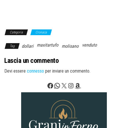
Categoria
Cronaca
maxitartufo
venduto
dollari
molisano
Tag
Lascia un commento
Devi essere
connesso
per inviare un commento.
Facebook
WhatsApp
X
Instagram
Amazon