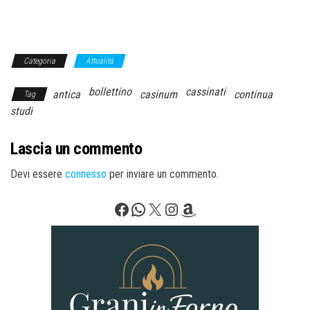
Categoria
Attualità
bollettino
cassinati
antica
casinum
continua
Tag
studi
Lascia un commento
Devi essere
connesso
per inviare un commento.
Facebook
WhatsApp
X
Instagram
Amazon