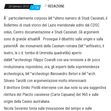
Di
REDAZIONE
20 Gennaio 2010
0
Ãˆ particolarmente corposo lâ€™ultimo numero di Studi Cassinati, il
Bollettino di studi storici del Lazio meridionale edito dal CDSC
onlus, Centro documentazione e Studi Cassinati. Gli argomenti
sono di grande attualitÃ . Prosegue il dibattito sulle origini e sulla
paternitÃ dei monumenti della Casinum romana (lâ€™anfiteatro, il
teatro, la c.d. tomba di Ummidia quadratilla) aperto
dallâ€™archeologo Filippo Coarelli con una revisione a dir poco
rivoluzionaria; rispondono, ora, gli esperti della soprintendenza
archeologica, lâ€™archeologo Alessandro Betori e lâ€™arch.
Silvano Tanzilli con argomentazioni molto interessanti.
Il direttore Emilio Pistilli interviene con due note su una suggestiva
rilettura del Placito cassinese (Carta Capuana) del 960 e sulle
origini della Casino australiana.
Nicola Severino torna sulla misurazione del tempo e sulle