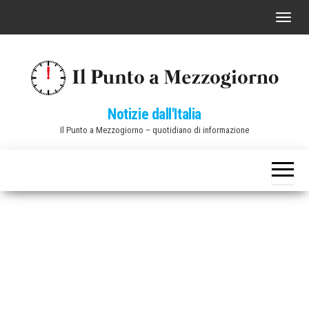
Vai
C
al
o
contenuto
m
m
u
Notizie dall'Italia
t
Il Punto a Mezzogiorno – quotidiano di informazione
a
n
a
v
i
g
a
z
i