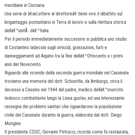
meridiane in Ciociaria.
Una serie di â€œLettere al direttoreâ€ tiene vivo il dibattito sul
brigantaggio postunitario in Terra di lavoro e sulla rilettura storica
dellâ€™unitÃ dâ€™Italia.
Per il periodo immediatamente successivo si pubblica uno studio
di Costantino Iadecola sugli omicidi, grassazioni, furti e
danneggiamenti ad Aquino tra la fine dellâ€™Ottocento e i primi
anni del Novecento.
Riguardo alle vicende della seconda guerra mondiale nel Cassinate
troviamo una memoria del dott. Schoettle, da Amburgo, circa il
decesso a Cassino nel 1944 del padre, medico dellâ€™esercito
tedesco combattente lungo la Linea gustav, ed una interessante
rassegna dei problemi sanitari che riguardarono la popolazione
civile del Cassinate durante la guerra, elaborata dal dott. Diego
Morigine.
Il presidente CDSC, Giovanni Petrucci, ricorda come fu restaurata,