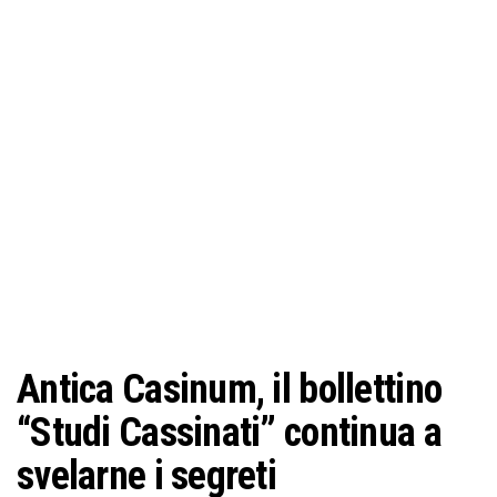
o
n
e
Antica Casinum, il bollettino
“Studi Cassinati” continua a
svelarne i segreti