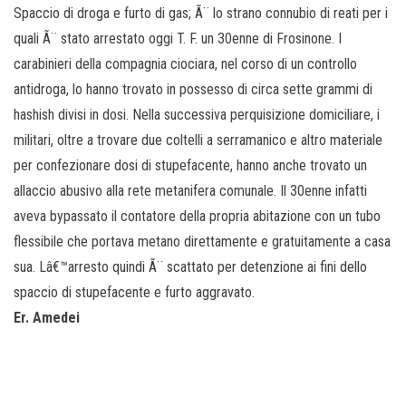
o
Spaccio di droga e furto di gas; Ã¨ lo strano connubio di reati per i
n
quali Ã¨ stato arrestato oggi T. F. un 30enne di Frosinone. I
e
carabinieri della compagnia ciociara, nel corso di un controllo
antidroga, lo hanno trovato in possesso di circa sette grammi di
hashish divisi in dosi. Nella successiva perquisizione domiciliare, i
militari, oltre a trovare due coltelli a serramanico e altro materiale
per confezionare dosi di stupefacente, hanno anche trovato un
allaccio abusivo alla rete metanifera comunale. Il 30enne infatti
aveva bypassato il contatore della propria abitazione con un tubo
flessibile che portava metano direttamente e gratuitamente a casa
sua. Lâ€™arresto quindi Ã¨ scattato per detenzione ai fini dello
spaccio di stupefacente e furto aggravato.
Er. Amedei