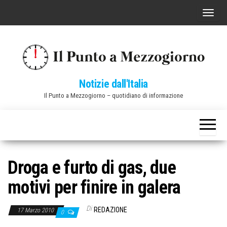
Vai
C
al
o
contenuto
m
m
u
Notizie dall'Italia
t
Il Punto a Mezzogiorno – quotidiano di informazione
a
n
a
v
i
Droga e furto di gas, due
g
motivi per finire in galera
a
z
Di
REDAZIONE
17 Marzo 2010
0
i