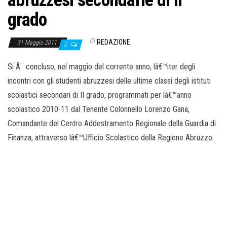
abruzzesi secondarie di II
o
grado
n
e
Di
REDAZIONE
31 Maggio 2011
0
Si Ã¨ concluso, nel maggio del corrente anno, lâ€™iter degli
incontri con gli studenti abruzzesi delle ultime classi degli istituti
scolastici secondari di II grado, programmati per lâ€™anno
scolastico 2010-11 dal Tenente Colonnello Lorenzo Gana,
Comandante del Centro Addestramento Regionale della Guardia di
Finanza, attraverso lâ€™Ufficio Scolastico della Regione Abruzzo.