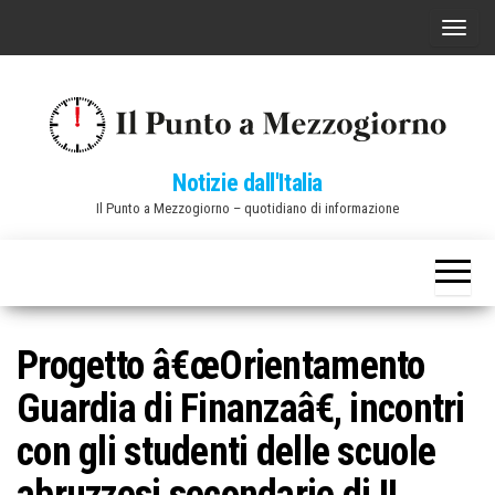
Vai
C
al
o
contenuto
m
m
u
Notizie dall'Italia
t
Il Punto a Mezzogiorno – quotidiano di informazione
a
n
a
v
i
Progetto â€œOrientamento
g
Guardia di Finanzaâ€, incontri
a
z
con gli studenti delle scuole
i