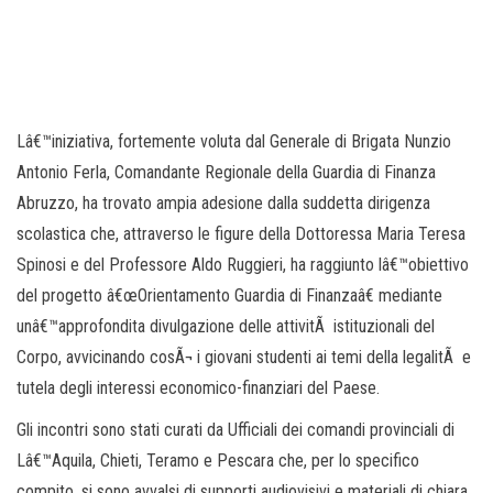
Lâ€™iniziativa, fortemente voluta dal Generale di Brigata Nunzio
Antonio Ferla, Comandante Regionale della Guardia di Finanza
Abruzzo, ha trovato ampia adesione dalla suddetta dirigenza
scolastica che, attraverso le figure della Dottoressa Maria Teresa
Spinosi e del Professore Aldo Ruggieri, ha raggiunto lâ€™obiettivo
del progetto â€œOrientamento Guardia di Finanzaâ€ mediante
unâ€™approfondita divulgazione delle attivitÃ istituzionali del
Corpo, avvicinando cosÃ¬ i giovani studenti ai temi della legalitÃ e
tutela degli interessi economico-finanziari del Paese.
Gli incontri sono stati curati da Ufficiali dei comandi provinciali di
Lâ€™Aquila, Chieti, Teramo e Pescara che, per lo specifico
compito, si sono avvalsi di supporti audiovisivi e materiali di chiara