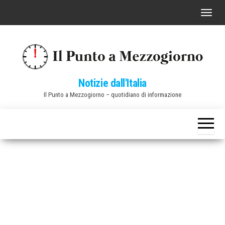
Vai
C
al
o
contenuto
m
m
u
Notizie dall'Italia
t
Il Punto a Mezzogiorno – quotidiano di informazione
a
n
a
v
i
g
a
z
i