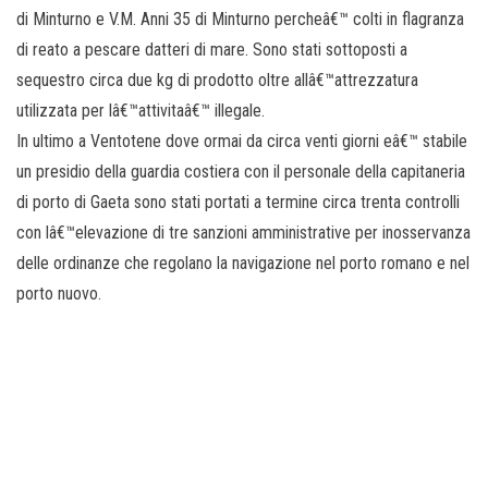
di Minturno e V.M. Anni 35 di Minturno percheâ€™ colti in flagranza
di reato a pescare datteri di mare. Sono stati sottoposti a
sequestro circa due kg di prodotto oltre allâ€™attrezzatura
utilizzata per lâ€™attivitaâ€™ illegale.
In ultimo a Ventotene dove ormai da circa venti giorni eâ€™ stabile
un presidio della guardia costiera con il personale della capitaneria
di porto di Gaeta sono stati portati a termine circa trenta controlli
con lâ€™elevazione di tre sanzioni amministrative per inosservanza
delle ordinanze che regolano la navigazione nel porto romano e nel
porto nuovo.