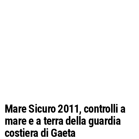
o
n
e
Mare Sicuro 2011, controlli a
mare e a terra della guardia
costiera di Gaeta