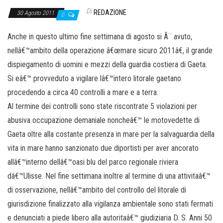
Di
REDAZIONE
30 Agosto 2011
0
Anche in questo ultimo fine settimana di agosto si Ã¨ avuto,
nellâ€™ambito della operazione â€œmare sicuro 2011â€, il grande
dispiegamento di uomini e mezzi della guardia costiera di Gaeta.
Si eâ€™ provveduto a vigilare lâ€™intero litorale gaetano
procedendo a circa 40 controlli a mare e a terra.
Al termine dei controlli sono state riscontrate 5 violazioni per
abusiva occupazione demaniale noncheâ€™ le motovedette di
Gaeta oltre alla costante presenza in mare per la salvaguardia della
vita in mare hanno sanzionato due diportisti per aver ancorato
allâ€™interno dellâ€™oasi blu del parco regionale riviera
dâ€™Ulisse. Nel fine settimana inoltre al termine di una attivitaâ€™
di osservazione, nellâ€™ambito del controllo del litorale di
giurisdizione finalizzato alla vigilanza ambientale sono stati fermati
e denunciati a piede libero alla autoritaâ€™ giudiziaria D. S. Anni 50