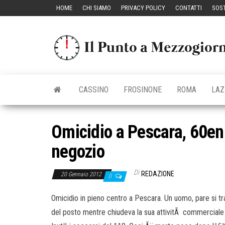
Vai
HOME
CHI SIAMO
PRIVACY POLICY
CONTATTI
SOST
al
contenuto
CASSINO
FROSINONE
ROMA
LAZ
Omicidio a Pescara, 60en
negozio
Di
REDAZIONE
20 Gennaio 2012
0
Omicidio in pieno centro a Pescara. Un uomo, pare si trat
del posto mentre chiudeva la sua attivitÃ commerciale d