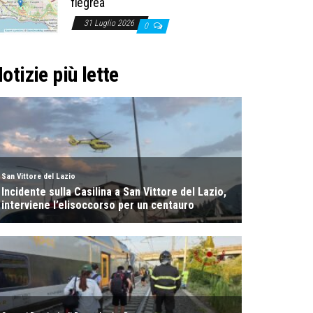
flegrea
31 Luglio 2026
0
otizie più lette