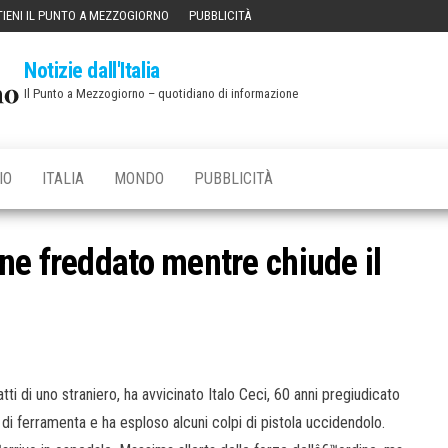
IENI IL PUNTO A MEZZOGIORNO
PUBBLICITÀ
Notizie dall'Italia
Il Punto a Mezzogiorno – quotidiano di informazione
IO
ITALIA
MONDO
PUBBLICITÀ
ne freddato mentre chiude il
ti di uno straniero, ha avvicinato Italo Ceci, 60 anni pregiudicato
i ferramenta e ha esploso alcuni colpi di pistola uccidendolo.