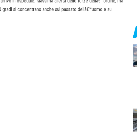
™arrivo in ospedale. Massima allerta delle forze dellâ€™ordine, ma
360 gradi si concentrano anche sul passato dellâ€™uomo e su