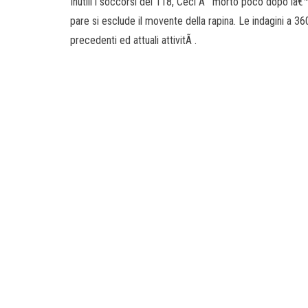
Inutili i soccorsi del 118, Ceci Ã¨ morto poco dopo lâ€
pare si esclude il movente della rapina. Le indagini a 
precedenti ed attuali attivitÃ .