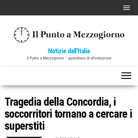
Vai
C
al
o
contenuto
m
m
u
Notizie dall'Italia
t
Il Punto a Mezzogiorno – quotidiano di informazione
a
n
a
v
i
Tragedia della Concordia, i
g
soccorritori tornano a cercare i
a
z
superstiti
i