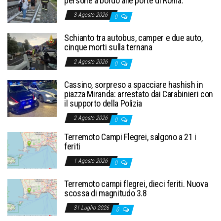
persone a bordo alle porte di Roma.
3 Agosto 2026
0
Schianto tra autobus, camper e due auto,
cinque morti sulla ternana
2 Agosto 2026
0
Cassino, sorpreso a spacciare hashish in
piazza Miranda: arrestato dai Carabinieri con
il supporto della Polizia
2 Agosto 2026
0
Terremoto Campi Flegrei, salgono a 21 i
feriti
1 Agosto 2026
0
Terremoto campi flegrei, dieci feriti. Nuova
scossa di magnitudo 3.8
31 Luglio 2026
0