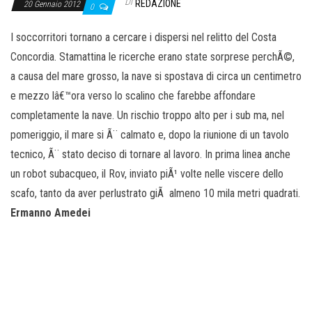
o
Di
REDAZIONE
20 Gennaio 2012
0
n
I soccorritori tornano a cercare i dispersi nel relitto del Costa
e
Concordia. Stamattina le ricerche erano state sorprese perchÃ©,
a causa del mare grosso, la nave si spostava di circa un centimetro
e mezzo lâ€™ora verso lo scalino che farebbe affondare
completamente la nave. Un rischio troppo alto per i sub ma, nel
pomeriggio, il mare si Ã¨ calmato e, dopo la riunione di un tavolo
tecnico, Ã¨ stato deciso di tornare al lavoro. In prima linea anche
un robot subacqueo, il Rov, inviato piÃ¹ volte nelle viscere dello
scafo, tanto da aver perlustrato giÃ almeno 10 mila metri quadrati.
Ermanno Amedei