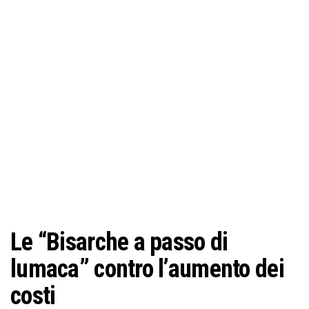
o
n
e
Le “Bisarche a passo di
lumaca” contro l’aumento dei
costi