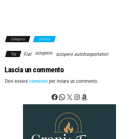
Categoria
Cassino
sciopero
Fiat
sciopero autotrasportatori
Tag
Lascia un commento
Devi essere
connesso
per inviare un commento.
Facebook
WhatsApp
X
Instagram
Amazon