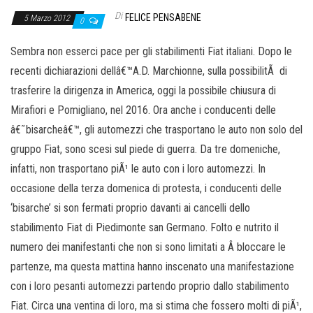
Di
FELICE PENSABENE
5 Marzo 2012
0
Sembra non esserci pace per gli stabilimenti Fiat italiani. Dopo le
recenti dichiarazioni dellâ€™A.D. Marchionne, sulla possibilitÃ di
trasferire la dirigenza in America, oggi la possibile chiusura di
Mirafiori e Pomigliano, nel 2016. Ora anche i conducenti delle
â€˜bisarcheâ€™, gli automezzi che trasportano le auto non solo del
gruppo Fiat, sono scesi sul piede di guerra. Da tre domeniche,
infatti, non trasportano piÃ¹ le auto con i loro automezzi. In
occasione della terza domenica di protesta, i conducenti delle
‘bisarche’ si son fermati proprio davanti ai cancelli dello
stabilimento Fiat di Piedimonte san Germano. Folto e nutrito il
numero dei manifestanti che non si sono limitati a Â bloccare le
partenze, ma questa mattina hanno inscenato una manifestazione
con i loro pesanti automezzi partendo proprio dallo stabilimento
Fiat. Circa una ventina di loro, ma si stima che fossero molti di piÃ¹,