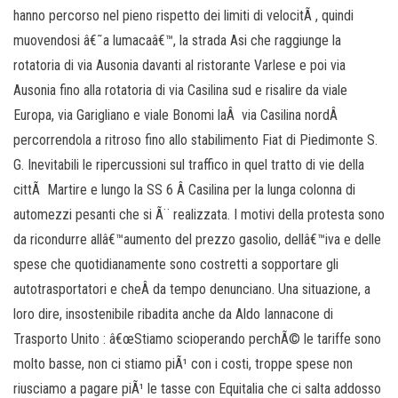
hanno percorso nel pieno rispetto dei limiti di velocitÃ , quindi
muovendosi â€˜a lumacaâ€™, la strada Asi che raggiunge la
rotatoria di via Ausonia davanti al ristorante Varlese e poi via
Ausonia fino alla rotatoria di via Casilina sud e risalire da viale
Europa, via Garigliano e viale Bonomi laÂ via Casilina nordÂ
percorrendola a ritroso fino allo stabilimento Fiat di Piedimonte S.
G. Inevitabili le ripercussioni sul traffico in quel tratto di vie della
cittÃ Martire e lungo la SS 6 Â Casilina per la lunga colonna di
automezzi pesanti che si Ã¨ realizzata. I motivi della protesta sono
da ricondurre allâ€™aumento del prezzo gasolio, dellâ€™iva e delle
spese che quotidianamente sono costretti a sopportare gli
autotrasportatori e cheÂ da tempo denunciano. Una situazione, a
loro dire, insostenibile ribadita anche da Aldo Iannacone di
Trasporto Unito : â€œStiamo scioperando perchÃ© le tariffe sono
molto basse, non ci stiamo piÃ¹ con i costi, troppe spese non
riusciamo a pagare piÃ¹ le tasse con Equitalia che ci salta addosso