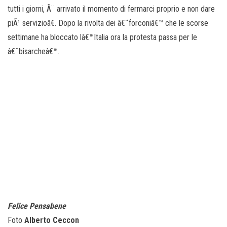
tutti i giorni, Ã¨ arrivato il momento di fermarci proprio e non dare
piÃ¹ servizioâ€. Dopo la rivolta dei â€˜forconiâ€™ che le scorse
settimane ha bloccato lâ€™Italia ora la protesta passa per le
â€˜bisarcheâ€™.
Felice Pensabene
Foto
Alberto Ceccon