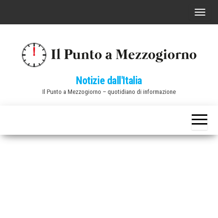
Vai
C
al
o
contenuto
m
m
u
Notizie dall'Italia
t
Il Punto a Mezzogiorno – quotidiano di informazione
a
n
a
v
i
g
a
z
i