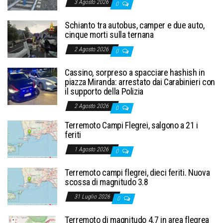
3 Agosto 2026
0
Schianto tra autobus, camper e due auto,
cinque morti sulla ternana
2 Agosto 2026
0
Cassino, sorpreso a spacciare hashish in
piazza Miranda: arrestato dai Carabinieri con
il supporto della Polizia
2 Agosto 2026
0
Terremoto Campi Flegrei, salgono a 21 i
feriti
1 Agosto 2026
0
Terremoto campi flegrei, dieci feriti. Nuova
scossa di magnitudo 3.8
31 Luglio 2026
0
Terremoto di magnitudo 4.7 in area flegrea