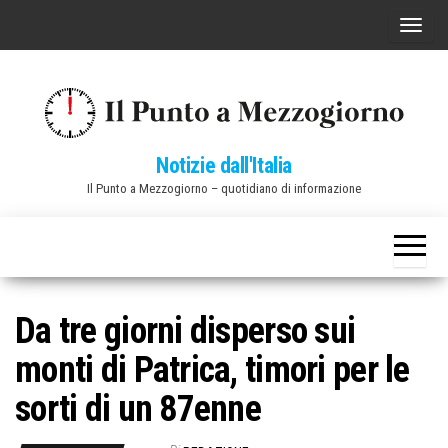
Vai
C
al
o
contenuto
m
m
u
Notizie dall'Italia
t
Il Punto a Mezzogiorno – quotidiano di informazione
a
n
a
v
i
Da tre giorni disperso sui
g
monti di Patrica, timori per le
a
z
sorti di un 87enne
i