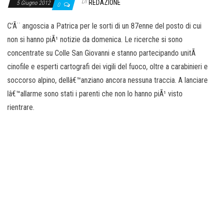
o
Di
REDAZIONE
5 Giugno 2012
0
n
C’Ã¨ angoscia a Patrica per le sorti di un 87enne del posto di cui
e
non si hanno piÃ¹ notizie da domenica. Le ricerche si sono
concentrate su Colle San Giovanni e stanno partecipando unitÃ
cinofile e esperti cartografi dei vigili del fuoco, oltre a carabinieri e
soccorso alpino, dellâ€™anziano ancora nessuna traccia. A lanciare
lâ€™allarme sono stati i parenti che non lo hanno piÃ¹ visto
rientrare.