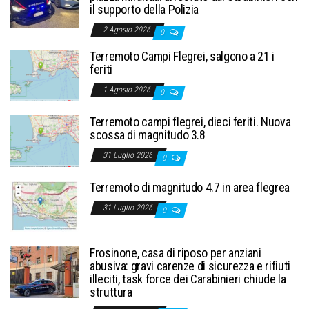
il supporto della Polizia
2 Agosto 2026
0
Terremoto Campi Flegrei, salgono a 21 i
feriti
1 Agosto 2026
0
Terremoto campi flegrei, dieci feriti. Nuova
scossa di magnitudo 3.8
31 Luglio 2026
0
Terremoto di magnitudo 4.7 in area flegrea
31 Luglio 2026
0
Frosinone, casa di riposo per anziani
abusiva: gravi carenze di sicurezza e rifiuti
illeciti, task force dei Carabinieri chiude la
struttura