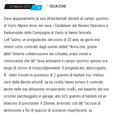
Di
REDAZIONE
13 Febbraio 2013
0
Dava appuntamento ai suoi â€œclientiâ€ davanti al campo sportivo
di Vasto Marina dove, ieri sera, i Carabinieri del Nucleo Operativo e
Radiomobile della Compagnia di Vasto lo hanno fermato.
Lâ€™uomo, un pregiudicato del posto di 33 anni, da giorni era
tenuto sotto controllo dagli uomini dellâ€™Arma che, grazie
allâ€™attenta collaborazione dei cittadini, erano venuti a
conoscenza che lâ€™area antistante il campo sportivo spesso era
luogo di ritrovo di tossicodipendenti. Il pregiudicato, disoccupato,
Ã¨ stato trovato in possesso di 2 grammi di hashish ma i militari,
certi della illecita attivitÃ da lui svolta, hanno esteso il controllo
anche nella sua abitazione recuperando cosÃ¬, nel bauletto del suo
scooter parcheggiato in garage, altri 623 grammi di hashish ed un
bilancino di precisione. Il 33enne, arrestato con lâ€™accusa di
detenzione a fini di spaccio di sostanze stupefacenti, su