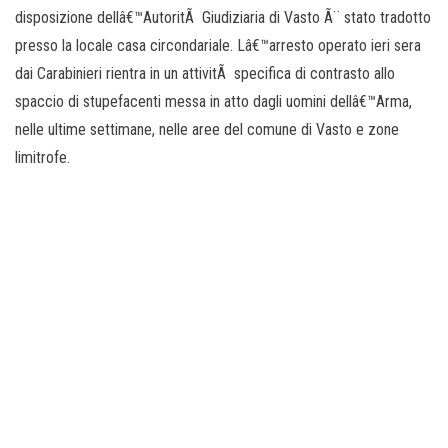
disposizione dellâ€™AutoritÃ Giudiziaria di Vasto Ã¨ stato tradotto
presso la locale casa circondariale. Lâ€™arresto operato ieri sera
dai Carabinieri rientra in un attivitÃ specifica di contrasto allo
spaccio di stupefacenti messa in atto dagli uomini dellâ€™Arma,
nelle ultime settimane, nelle aree del comune di Vasto e zone
limitrofe.