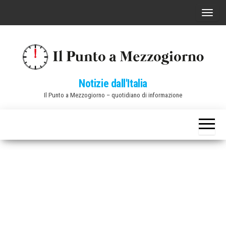
Vai
C
al
o
contenuto
m
m
u
Notizie dall'Italia
t
Il Punto a Mezzogiorno – quotidiano di informazione
a
n
a
v
i
g
a
z
i