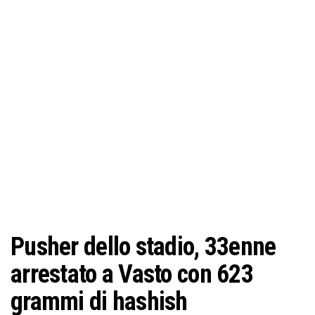
o
n
e
Pusher dello stadio, 33enne
arrestato a Vasto con 623
grammi di hashish